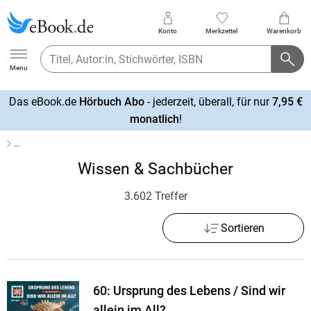
Konto
Merkzettel
Warenkorb
Ebook.de
Menu
Das eBook.de
Hörbuch Abo
- jederzeit, überall, für nur
7,95 €
mehr
monatlich
!
erfahren
…
Wissen & Sachbücher
3.602 Treffer
Sortieren
60: Ursprung des Lebens / Sind wir
allein im All?