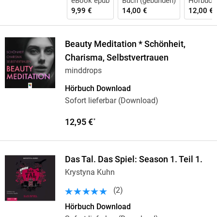
eBook epub
Buch (gebunden)
Hörbuch
9,99 €
14,00 €
12,00 €
Beauty Meditation * Schönheit,
Charisma, Selbstvertrauen
minddrops
Hörbuch Download
Sofort lieferbar (Download)
12,95 €
*
Das Tal. Das Spiel: Season 1. Teil 1.
Krystyna Kuhn
(
2
)
Hörbuch Download