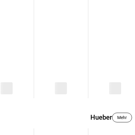
Krimis & Thriller
 Erzählungen
Ratgeber
Romane & Erzählungen
Hueber
Mehr