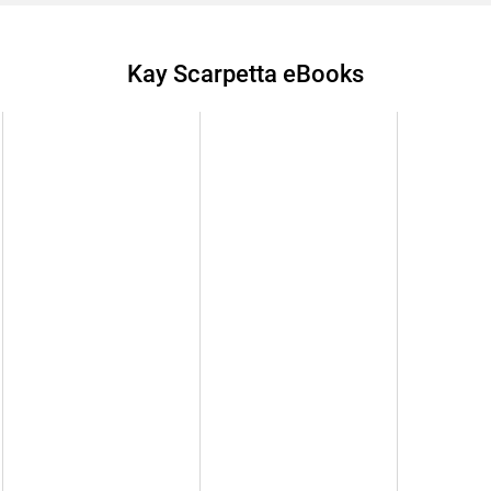
Buckingham Run zu suchen? Und wer - oder was - hat
sich auf Spurensuche. Auch Benton Wesley, der Ehema
Kay Scarpetta eBooks
Ermittlungen an - und scheint Scarpetta etwas zu verh