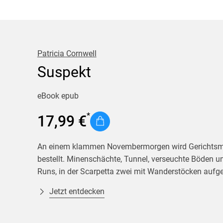
Krimis & Thriller
 Erzählungen
Ratgeber
Romane & Erzählungen
Patricia Cornwell
Suspekt
eBook epub
17,99 €
An einem klammen Novembermorgen wird Gerichtsmedi
bestellt. Minenschächte, Tunnel, verseuchte Böden 
Runs, in der Scarpetta zwei mit Wanderstöcken aufg
Fußabdruck unweit ihres Zelts, der unmöglich von 
Jetzt entdecken
Untersuchung ergibt, dass es sich bei den Leichen u
Ehepaar, das aufgrund des Verdachts auf Cyberkrimi
chinesischen Terrororganisationen von der Bundespo