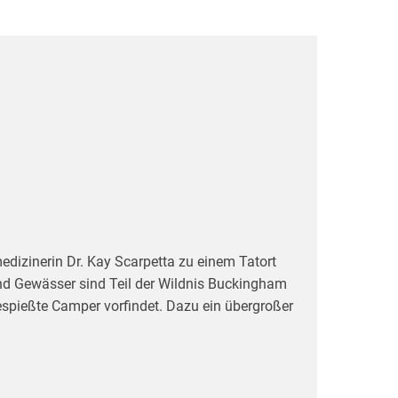
zinerin Dr. Kay Scarpetta zu einem Tatort
und Gewässer sind Teil der Wildnis Buckingham
espießte Camper vorfindet. Dazu ein übergroßer
einem Menschen stammen kann. Die
m Huck und Brittany Manson handelt, ein
nalität und Verbindungen mit russischen und
lizei gesucht wird. Was hatten die Mansons in