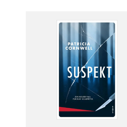
Wochenkalender
Romane &
Biografien
Fantasy
Kinder- und Jugendbücher
Krimis & Thriller
Ratgeber
Romane & Erzählungen