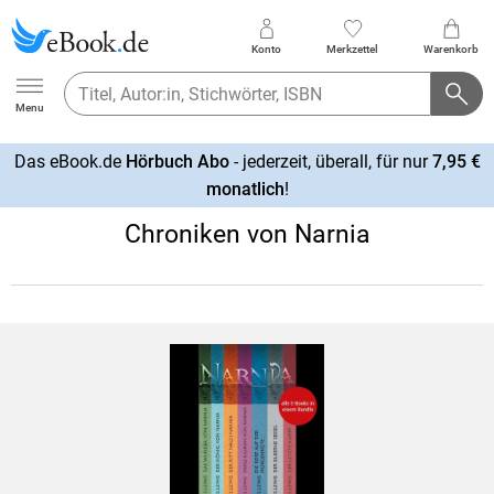
Konto
Merkzettel
Warenkorb
Ebook.de
Menu
Das eBook.de
Hörbuch Abo
- jederzeit, überall, für nur
7,95 €
mehr
monatlich
!
erfahren
Chroniken von Narnia