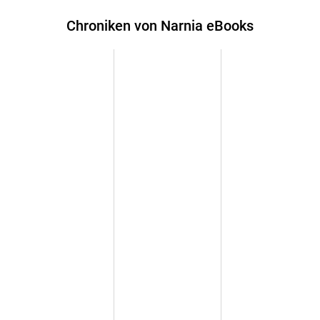
Chroniken von Narnia eBooks
Enthält die E-Books: Das Wunder von Narnia, Der König von
Narnia, Der Ritt nach Narnia, Prinz Kaspian von Narnia, Die
Reise auf der Morgenröte, Der silberne Sessel, Der letzte
Kampf