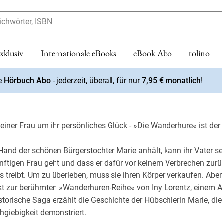
xklusiv
Internationale eBooks
eBook Abo
tolino
Sachbücher
e
Hörbuch Abo
- jederzeit, überall, für nur
7,95 € monatlich
!
 | Der humorvolle Cosy Krimi mit britischem Charme (EX
voriten
estseller Belletristik
uf Englisch
egorien
s nach Genre
Hörbuch CDs
Kategorien
eBook Genres
Spiegel Bestseller Sachbuch
Weitere Sprachen
Abonnements
Weiteres
4
4
Schule & Lernen
Bestseller
k
bliothek-Verknüpfung
n
 Unterhaltung
Bestseller
Familienplaner
Biografien
Sachbuch
Französische eBooks
eBook.de Hörbuch Abonnement
Literarisches
Science Fiction
einungen
Belletristik
einungen
ud
er
hriller
Neuerscheinungen
Garten & Natur
Fantasy, Horror, SciFi
Paperback Sachbuch
Italienische eBooks
eBook Abo
eBook-Bundles
Internationale Bücher
iner Frau um ihr persönliches Glück - »Die Wanderhure« ist der 
len
ch Belletristik
 Science Fiction
Preishits
Fotokalender
Kinder- & Jugendbücher
Taschenbuch Sachbuch
Portugiesische eBooks
Kurz-Deals
Taschenbücher
and der schönen Bürgerstochter Marie anhält, kann ihr Vater se
hriller
aring
nd Jugendbücher
ooks
MP3 CD Hörbücher
Küchenkalender
Krimis & Thriller
Spanische eBooks
Gratis eBooks
Weitere Sortimente
tigen Frau geht und dass er dafür vor keinem Verbrechen zurüc
nt Autor:innen
 Erzählungen
p
 Genießen
n & Sachbücher
Kunst & Architektur
New Adult & Romantasy
Türkische eBooks
Englische eBooks
Beliebte Genres
treibt. Um zu überleben, muss sie ihren Körper verkaufen. Aber Ma
hriller
e Erotik eBooks
Literaturkalender
Ratgeber
Buch Accessoires
kt zur berühmten »Wanderhuren-Reihe« von Iny Lorentz, einem 
Biografien
Reise, Länder & Städte
Romane & Erzählungen
Kalender
storische Saga erzählt die Geschichte der Hübschlerin Marie, die
Fantasy
giebigkeit demonstriert.
Schule & Lernen Kalender
Sachbücher