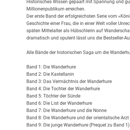
Historisches Wissen gepaart mit Spannung und gut
Wochenkalender
Romane &
Millionenpublikum erreichen.
Biografien
Der erste Band der erfolgreichsten Serie vom »Köni
Fantasy
Geschichte einer Frau, die in einer Welt voller Unr
Kinder- und Jugendbücher
späten Mittelalter als Hübschlerin auf Wanderscha
Krimis & Thriller
dramatisch und opulent lässt uns die Bestseller-Aut
Ratgeber
Alle Bände der historischen Saga um die Wanderhu
Romane & Erzählungen
Band 1: Die Wanderhure
Band 2: Die Kastellanin
Band 3: Das Vermächtnis der Wanderhure
Band 4: Die Tochter der Wanderhure
Band 5: Töchter der Sünde
Band 6: Die List der Wanderhure
Band 7: Die Wanderhure und die Nonne
Band 8: Die Wanderhure und der orientalische Arzt
Band 9: Die junge Wanderhure (Prequel zu Band 1)