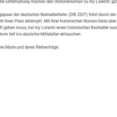
er Unterhaltung machen den Historienroman zu Iny Lorentz' gr
Krimis & Thriller
 Erzählungen
Ratgeber
gspaar der deutschen Bestsellerliste« (DIE ZEIT) führt durch die
Romane & Erzählungen
echt ihren Platz erkämpft. Mit ihrer historischen Roman-Serie üb
ft gehen muss, hat Iny Lorentz einen historischen Bestseller 
orin tief ins deutsche Mittelalter eintauchen.
re Marie und deren Reihenfolge: