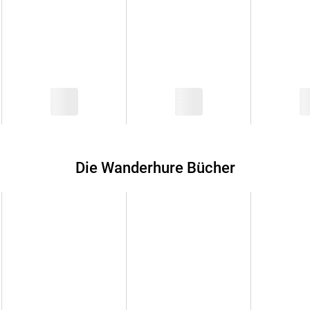
Die Wanderhure
Die Kastellanin
Das Vermächtnis der Wanderhure
Die List der Wanderhure
Die Wanderhure und die Nonne
Die Wanderhure und der orientalische Arzt
Die Tochter der Wanderhure
Töchter der Sünde
Die junge Wanderhure
Die Wanderhure und Intrigen in Rom
Die Wanderhure Bücher