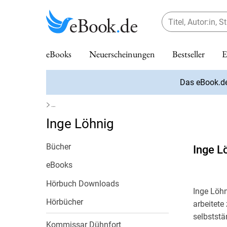
Ebook.de
eBooks
Neuerscheinungen
Bestseller
E
Das eBook.d
Kaltes Versprechen
Tod unter den Glocken
Service
Unsere Bestseller
Internationale eBooks
tolino eReader
Abo jetzt neu
Top Themen
Kalenderformate
eBook Preishits
eBook Fa
Spiegel B
eBooks a
Service
Buch Kat
Preishit
4
mehr
Band 1
Katharina Peters
Stella Cameron
erfahren
…
eBook Abo
Bestseller
Internationale eBooks
tolino shine
eBook.de Hörbuch Abonnement
Bestseller
Abreißkalender
Schnäppchen der Woche
eBook.de 
Belletristi
Bestseller
tolino Bi
Biografie
Romane &
eBook epub
eBook epub
Inge Löhnig
eBooks verschenken
eBook.de Bestseller
Bestseller
tolino shine color
Kunden empfehlen
Geburtstagskalender
Nur noch heute
Neuersch
Paperback 
Neuersch
tolino clo
Fachbüch
Krimis & T
Hörbuch Downloads
12,99 €
4,99 €
Internationale eBooks
Neuerscheinungen
tolino vision color
Neuerscheinungen
Immerwährende Kalender
Monats-Deals
Vorbestel
Taschenbu
Fantasy
Zubehör
Fantasy
Fantasy &
Bücher
Inge L
Bestseller
Internationale Bücher
Preishits
tolino stylus
Preishits
Posterkalender
Einführungspreise
Exklusiv
Krimis & T
Family Sh
Kinder- u
Junge eB
eBooks
Neuerscheinungen
Bestseller 2025
Vorbestellen
tolino flip
Postkartenkalender
Dauerhaft im Preis gesenkt
Independe
Romane &
tolino ap
Kochen &
Biografie
Preishits
Hörbuch Downloads
Krimibestenliste
tolino eReader im Vergleich
Taschenkalender
eBook-Bundles
Preishits
Krimis & T
Reduziert
2
Inge Löhn
Vorbestellen
Hörbücher
arbeitete
Terminkalender
Ratgeber
selbststä
Wandkalender
Reise
Beliebte Genres
Kommissar Dühnfort