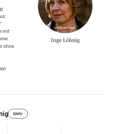
ar
us:
"
e mit
same
mi ohne
ten
nig
Mehr