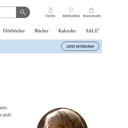
Konto
Merkzettel
Warenkorb
Hörbücher
Bücher
Kalender
SALE²
Jetzt entdecken
KLUSIV bei uns)
Memories of
Der literarische
Die Psychiaterin
Bretonischer
The Secrets We
tolino vision
Guten Morgen,
Madame le
5
4
Band 15
Band 2
-12%
-50%
Heidelberg
Katzenkalender 2027
- Wurde ihr der
Glanz
Hide
color - Weiß
schönes Wetter
Commissaire
Band 10
Heinz Strunk
Julia Bachstein
Jean-Luc Bannalec
Karin Slaughter
Job zum
heute
und die Mauer
Hardware
Tanja Kokoska
Verhängnis?
des Schweigens
Hörbuch Download
Kalender
eBook epub
eBook epub
174,90 €
Freida McFadden
Pierre Martin
15,99 €
24,95 €
14,99 €
21,69 €
5
Statt UVP
Buch (gebunden)
199,00 €
23,00 €
eBook epub
eBook epub
16,99 €
4,99 €
4
Statt
9,99 €
erin
e sich