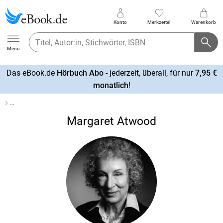
Konto
Merkzettel
Warenkorb
Ebook.de
Menu
Das eBook.de
Hörbuch Abo
- jederzeit, überall, für nur
7,95 €
mehr
monatlich
!
erfahren
…
Margaret Atwood