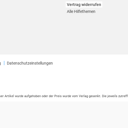
Vertrag widerrufen
Alle Hilfethemen
g
Datenschutzeinstellungen
eser Artikel wurde aufgehoben oder der Preis wurde vom Verlag gesenkt. Die jeweils zutreff
ter der Leseprobe übermittelt werden.
tikelseite dargestellten Datums vom Verlag angehoben.
ng (UVP) des Herstellers.