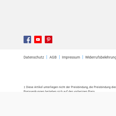
Datenschutz
AGB
Impressum
Widerrufsbelehrun
Diese Artikel unterliegen nicht der Preisbindung, die Preisbindung di
2
Preissenkungen beziehen sich auf den vorherigen Preis.
Durch Öffnen der Leseprobe willigen Sie ein, dass Daten an den Anbie
3
Der gebundene Preis dieses Artikels wird nach Ablauf des auf der Ar
4
Der Preisvergleich bezieht sich auf die unverbindliche Preisempfehlu
5