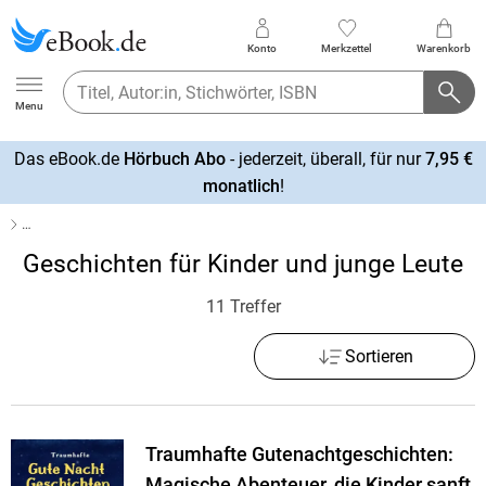
Konto
Merkzettel
Warenkorb
Ebook.de
Menu
Das eBook.de
Hörbuch Abo
- jederzeit, überall, für nur
7,95 €
mehr
monatlich
!
erfahren
…
Geschichten für Kinder und junge Leute
11 Treffer
Sortieren
Traumhafte Gutenachtgeschichten:
Magische Abenteuer, die Kinder sanft