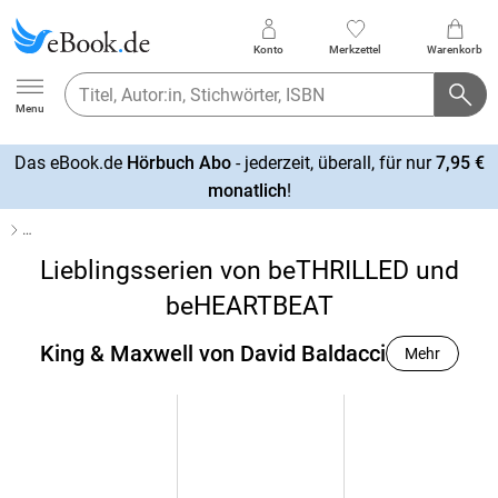
Konto
Merkzettel
Warenkorb
Ebook.de
Menu
Das eBook.de
Hörbuch Abo
- jederzeit, überall, für nur
7,95 €
mehr
monatlich
!
erfahren
…
Lieblingsserien von beTHRILLED und
beHEARTBEAT
King & Maxwell von David Baldacci
Mehr