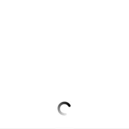
Krimis & Thriller
 Erzählungen
Ratgeber
Romane & Erzählungen