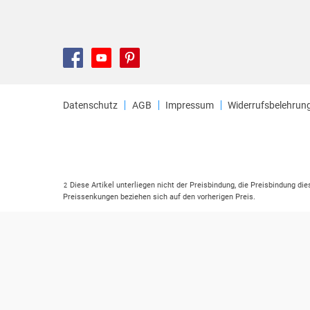
Datenschutz
AGB
Impressum
Widerrufsbelehrun
Diese Artikel unterliegen nicht der Preisbindung, die Preisbindung di
2
Preissenkungen beziehen sich auf den vorherigen Preis.
Durch Öffnen der Leseprobe willigen Sie ein, dass Daten an den Anbie
3
Der gebundene Preis dieses Artikels wird nach Ablauf des auf der Ar
4
Der Preisvergleich bezieht sich auf die unverbindliche Preisempfehlu
5
Der gebundene Preis dieses Artikels wurde vom Verlag gesenkt. Anga
6
Die Preisbindung dieses Artikels wurde aufgehoben. Angaben zu Prei
7