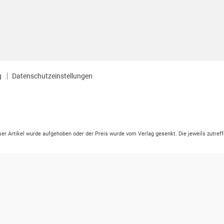
g
Datenschutzeinstellungen
eser Artikel wurde aufgehoben oder der Preis wurde vom Verlag gesenkt. Die jeweils zutreff
ter der Leseprobe übermittelt werden.
tikelseite dargestellten Datums vom Verlag angehoben.
ng (UVP) des Herstellers.
ben zu Preissenkungen beziehen sich auf den vorherigen Preis.
ssenkungen beziehen sich auf den letzten gebundenen Preis.