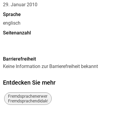
29. Januar 2010
Sprache
englisch
Seitenanzahl
60
Autor/Autorin
Barrierefreiheit
Joseph J. Thompson
Keine Information zur Barrierefreiheit bekannt
Verlag/Hersteller
Xlibris
Entdecken Sie mehr
Produktart
Fremdsprachenerwerb,
kartoniert
Fremdsprachendidaktik
Gewicht
103 g
Größe (L/B/H)