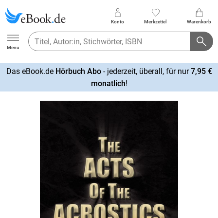
Konto
Merkzettel
Warenkorb
Ebook.de
Menu
Das eBook.de
Hörbuch Abo
- jederzeit, überall, für nur
7,95 €
mehr
monatlich
!
erfahren