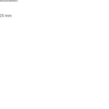
/25 mm
Random House Verlagsgruppe GmbH, Neumarkter
, 81673 München,
icherheit@penguinrandomhouse.de