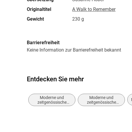
Originaltitel
A Walk to Remember
Gewicht
230 g
ISBN
9783453408715
Barrierefreiheit
Keine Information zur Barrierefreiheit bekannt
Entdecken Sie mehr
Moderne und
Moderne und
zeitgenössische
zeitgenössische
Liebesromane
Belletristik: allgemein
und literarisch