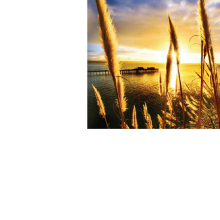
Wochenkalender
Romane &
Biografien
Fantasy
Kinder- und Jugendbücher
Krimis & Thriller
Ratgeber
Romane & Erzählungen