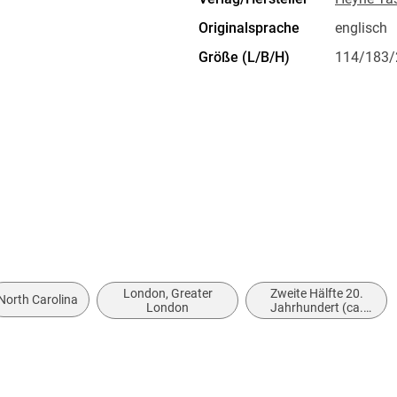
Originalsprache
englisch
Größe (L/B/H)
114/183
Herstelleradresse
Penguin 
Straße 28
produkts
London, Greater
Zweite Hälfte 20.
North Carolina
London
Jahrhundert (ca.
1950 bis ca. 1999)