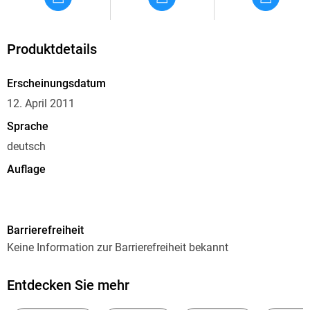
Produktdetails
Erscheinungsdatum
12. April 2011
Sprache
deutsch
Auflage
10. Auflage, Gekürzte Ausgabe
Ausgabe
Barrierefreiheit
Gekürzt
Keine Information zur Barrierefreiheit bekannt
Laufzeit
451 Minuten
Entdecken Sie mehr
Reihe