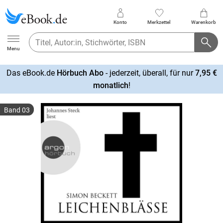
Konto
Merkzettel
Warenkorb
Ebook.de
Menu
Das eBook.de
Hörbuch Abo
- jederzeit, überall, für nur
7,95 €
mehr
monatlich
!
erfahren
Band 03