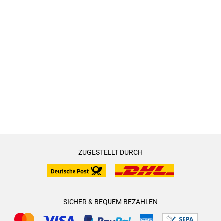
Der Autor hätte eigentlich 5 Sterne verdient. Aber:
Vier Punkte deshalb von mir, wegen dieser Grenzwertigkeit,
weil es an manchen Stellen eben doch mehr ist, als ich
eigentlich hören möchte.
Der Sprecher versteht es hervorragend dieses Hörbuch in
Szene zu setzen - sehr gut gesprochen, man kann sehr gut
zuhören.
ZUGESTELLT DURCH
SICHER & BEQUEM BEZAHLEN