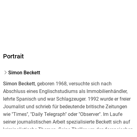
Produktart
CD
Audioinhalt
Hörbuch
Gewicht
Portrait
221 g
Größe (L/B/H)
Simon Beckett
130/145/25 mm
Simon Beckett
, geboren 1968, versuchte sich nach
Sonstiges
Abschluss eines Englischstudiums als Immobilienhändler,
In Digipak
lehrte Spanisch und war Schlagzeuger. 1992 wurde er freier
GTIN
Journalist und schrieb für bedeutende britische Zeitungen
9783839890431
wie "Times", "Daily Telegraph" oder "Observer". Im Laufe
seiner journalistischen Arbeit spezialisierte Beckett sich auf
Herstelleradresse
kriminalistische Themen. Seine Thriller um den forensischen
Argon Verlag AVE GmbH, Waldemarstraße 33a, 10999 Berlin,