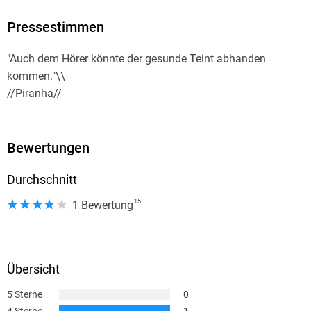
Anthropologen Dr. David Hunter "Die Chemie des Todes",
Argon Verlag AVE GmbH, produktsicherheit@argon.de
"Kalte Asche" und "Leichenblässe" standen monatelang auf
Pressestimmen
Platz 1 der SPIEGEL-Bestsellerliste.
"Auch dem Hörer könnte der gesunde Teint abhanden
kommen."\\
//Piranha//
Bewertungen
Durchschnitt
15
1 Bewertung
Übersicht
5 Sterne
0
4 Sterne
1