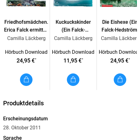
Friedhofsmädchen.
Kuckuckskinder
Die Eishexe (Ein
Erica Falck ermittelt
(Ein Falck-
Falck-Hedström-
(Ein Falck-
Hedström-Krimi 11)
Krimi 10)
Camilla Läckberg
Camilla Läckberg
Camilla Läckberg
Hedström-Krimi 12)
Hörbuch Download
Hörbuch Download
Hörbuch Downloa
24,95 €
11,95 €
24,95 €
*
*
*
Produktdetails
Erscheinungsdatum
28. Oktober 2011
Sprache