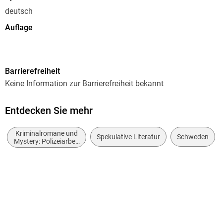
deutsch
Auflage
Auflage
Ausgabe
Barrierefreiheit
Gekürzt
Keine Information zur Barrierefreiheit bekannt
Dateigröße
321,56 MB
Entdecken Sie mehr
Laufzeit
Kriminalromane und
396 Minuten
Spekulative Literatur
Schweden
Mystery: Polizeiarbeit
& Forensik
Reihe
Erica Falck und Patrik Hedström / Fjällbacka, 6
Autor/Autorin
Camilla Läckberg
Übersetzung