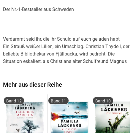
Verdammt seid ihr, die ihr Schuld auf euch geladen habt
Ein Strauß weißer Lilien, ein Umschlag. Christian Thydell, der
beliebte Bibliothekar von Fjällbacka, wird bedroht. Die
Situation eskaliert, als Christians alter Schulfreund Magnus
tot im Meer gefunden wird. Kommissar Patrik Hedström
vermutet ein Familiendrama und beginnt in der
Vergangenheit zu graben. Doch erst seine Frau, die
Mehr aus dieser Reihe
Schriftstellerin Erica Falck, entdeckt eine ganz andere Spur.
Band 12
Band 11
Band 10