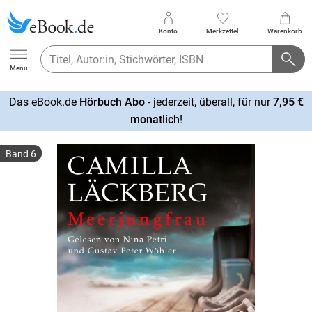
Konto
Merkzettel
Warenkorb
Ebook.de
Menu
Das eBook.de
Hörbuch Abo
- jederzeit, überall, für nur
7,95 €
mehr
monatlich
!
erfahren
Band 6