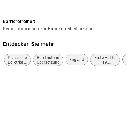
2. Auflage, Neuausgabe
Seitenanzahl
Barrierefreiheit
646
Keine Information zur Barrierefreiheit bekannt
Reihe
Fischer Klassik
Entdecken Sie mehr
Autor/Autorin
Klassische
Belletristik in
Erste Hälfte
Charlotte Brontë
England
D
Belletristik:
Übersetzung
19.
allgemein
Jahrhundert
Übersetzung
und
(ca. 1800
Andrea Ott
literarisch
bis ca.
1850)
Nachwort
Elfi Bettinger
Verlag/Hersteller
FISCHER Taschenbuch
Originaltitel