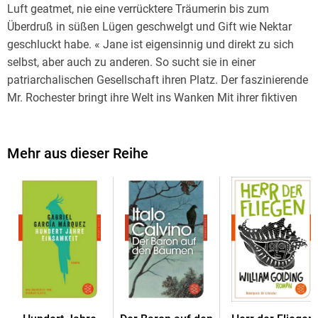
Luft geatmet, nie eine verrücktere Träumerin bis zum
Überdruß in süßen Lügen geschwelgt und Gift wie Nektar
geschluckt habe. « Jane ist eigensinnig und direkt zu sich
selbst, aber auch zu anderen. So sucht sie in einer
patriarchalischen Gesellschaft ihren Platz. Der faszinierende
Mr. Rochester bringt ihre Welt ins Wanken Mit ihrer fiktiven
Autobiographie eroberte Charlotte Brontë die Herzen von
Millionen Lesern und einen bleibenden Platz in der
Weltliteratur.
Mehr aus dieser Reihe
Mit dem Werkbeitrag aus Kindlers Literatur Lexikon.
Mit Daten zu Leben und Werk, exklusiv verfasst von der
Redaktion der Zeitschrift für Literatur TEXT + KRITIK.