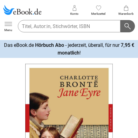
Konto
Merkzettel
Warenkorb
Ebook.de
Menu
Das eBook.de
Hörbuch Abo
- jederzeit, überall, für nur
7,95 €
mehr
monatlich
!
erfahren