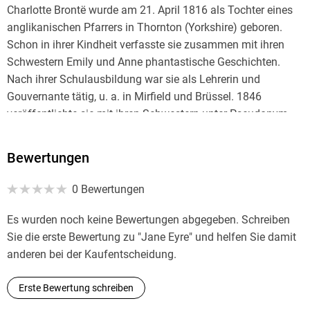
Charlotte Brontë wurde am 21. April 1816 als Tochter eines
anglikanischen Pfarrers in Thornton (Yorkshire) geboren.
Schon in ihrer Kindheit verfasste sie zusammen mit ihren
Schwestern Emily und Anne phantastische Geschichten.
Nach ihrer Schulausbildung war sie als Lehrerin und
Gouvernante tätig, u. a. in Mirfield und Brüssel. 1846
veröffentlichte sie mit ihren Schwestern unter Pseudonym
einen gemeinsamen Gedichtband. Ein Jahr später erschien
ihr Roman Jane Eyre , mit dem ihr der literarische
Bewertungen
Durchbruch gelang. Es folgten die Romane Shirley (1849)
und Villette (1853). 1854 heiratete sie Arthur Bell Nicholls,
0 Bewertungen
den Hilfspfarrer ihres Vaters. Charlotte Brontë starb am 31.
März 1855 in ihrem langjährigen Wohnort Haworth.
Es wurden noch keine Bewertungen abgegeben. Schreiben
Sie die erste Bewertung zu "Jane Eyre" und helfen Sie damit
anderen bei der Kaufentscheidung.
Erste Bewertung schreiben