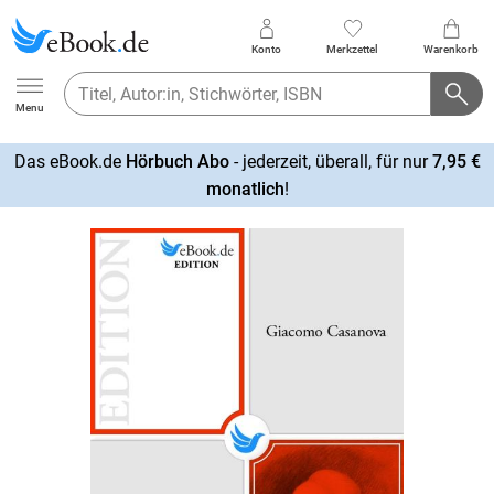
Konto
Merkzettel
Warenkorb
Ebook.de
Menu
Das eBook.de
Hörbuch Abo
- jederzeit, überall, für nur
7,95 €
mehr
monatlich
!
erfahren