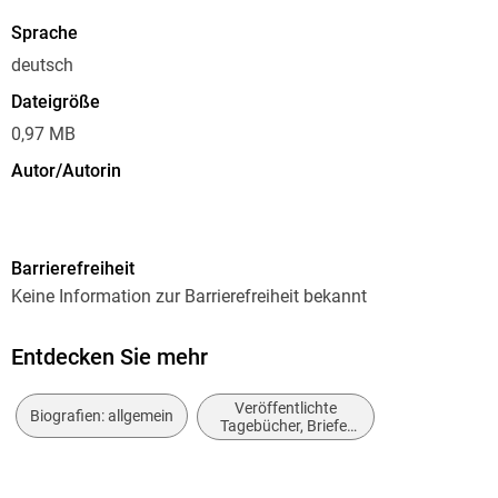
Sprache
deutsch
Dateigröße
0,97 MB
Autor/Autorin
Giacomo Casanova
Verlag/Hersteller
Barrierefreiheit
eBook.de Edition
Keine Information zur Barrierefreiheit bekannt
Originalsprache
deutsch
Entdecken Sie mehr
Kopierschutz
Veröffentlichte
ohne Kopierschutz
Biografien: allgemein
Tagebücher, Briefe,
Notizbücher
Family Sharing
Ja