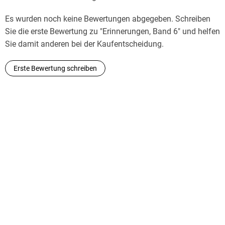
umfangreichen Memoiren sind von hohem
kulturhistorischem Wert, erregten jedoch in erster Linie
Es wurden noch keine Bewertungen abgegeben. Schreiben
wegen der beschriebenen frivolen erotischen Abenteuer
Sie die erste Bewertung zu "Erinnerungen, Band 6" und helfen
Aufsehen.
Sie damit anderen bei der Kaufentscheidung.
Erste Bewertung schreiben