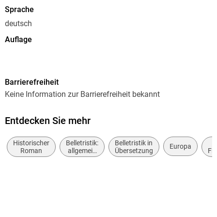
Sprache
deutsch
Auflage
Ungekürzte Lesung
Ausgabe
Barrierefreiheit
Ungekürzt
Keine Information zur Barrierefreiheit bekannt
Dateigröße
1.818,22 MB
Entdecken Sie mehr
Laufzeit
Historischer
Belletristik:
Belletristik in
2063 Minuten
Europa
Roman
allgemein
Übersetzung
Fr
und
Reihe
literarisch,
Ayla, 5
nicht nach
Genre
Autor/Autorin
Jean M. Auel