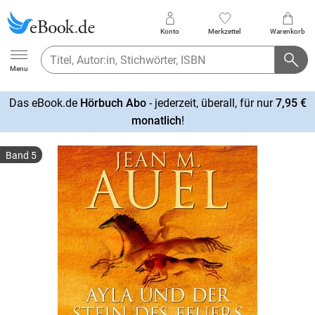
Konto
Merkzettel
Warenkorb
Ebook.de
Menu
Das eBook.de
Hörbuch Abo
- jederzeit, überall, für nur
7,95 €
mehr
monatlich
!
erfahren
Band 5