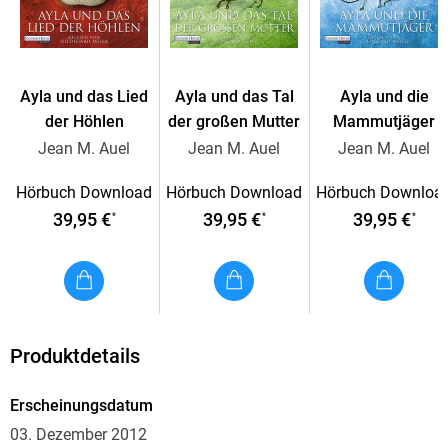
Ayla 05. Ayla und der Stein des Feuers
Ayla und das Lied
Ayla und das Tal
Ayla und die
der Höhlen
der großen Mutter
Mammutjäger
Jean M. Auel
Jean M. Auel
Jean M. Auel
Hörbuch Download
Hörbuch Download
Hörbuch Downloa
39,95 €
39,95 €
39,95 €
*
*
*
Produktdetails
Erscheinungsdatum
03. Dezember 2012