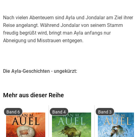
Nach vielen Abenteuern sind Ayla und Jondalar am Ziel ihrer
Reise angelangt. Während Jondalar von seinem Stamm
freudig begrüßt wird, bringt man Ayla anfangs nur
Abneigung und Misstrauen entgegen.
Die Ayla-Geschichten - ungekürzt:
Ayla 01. Ayla und der Clan des Bären
Mehr aus dieser Reihe
Ayla 02. Ayla und das Tal der Pferde
Band 6
Band 4
Band 3
Ayla 03. Ayla und die Mammutjäger
Ayla 04. Ayla und das Tal der großen Mutter