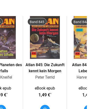
nner bei ihrem Durchbruch ihre gesamte Kleidung
6
Band 845
Band 844
ommt als Späher, der andere als Rächer - nackt
r Magier". Ihr weiterer Weg führt sie über die
 Planeten des
Atlan 845: Die Zukunft
Atlan 844: Tödliche
falls
kennt kein Morgen
Lebenswelt
Kneifel
Peter Terrid
Harvey Patton
k epub
eBook epub
eBook epub
49 €
1,49 €
1,49 €
*
*
*