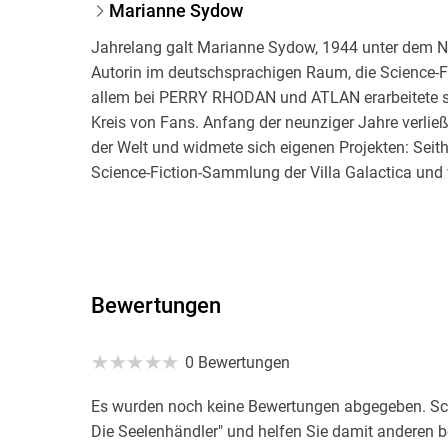
Marianne Sydow
Jahrelang galt Marianne Sydow, 1944 unter dem N
Autorin im deutschsprachigen Raum, die Science-Fi
allem bei PERRY RHODAN und ATLAN erarbeitete s
Kreis von Fans. Anfang der neunziger Jahre verließ
der Welt und widmete sich eigenen Projekten: Seither
Science-Fiction-Sammlung der Villa Galactica und
Schon in frühester Kindheit interessierte sie sich f
große Liebe", so nennt es die am 24. Juli 1944 gebor
Schon als Kind beschäftigte sie sich mit Büchern, 
ersten Erfahrungen mit Karl May drang sie rasch
Bewertungen
"tief beeindruckt".
0 Bewertungen
"Fortan wurde meine Phantasie von Außerirdische
Planeten und ähnlichen Dingen förmlich überschw
Es wurden noch keine Bewertungen abgegeben. Schr
Zeichnen und Schreiben, mit dreizehn Jahren bega
Die Seelenhändler" und helfen Sie damit anderen b
Jugendlichen, mit ihrem Manuskript einen Verlag zu