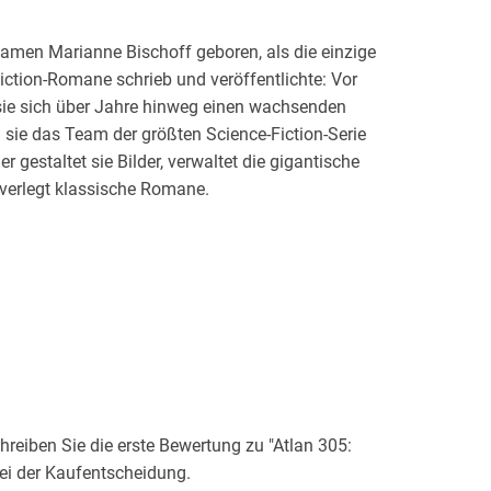
amen Marianne Bischoff geboren, als die einzige
ction-Romane schrieb und veröffentlichte: Vor
ie sich über Jahre hinweg einen wachsenden
 sie das Team der größten Science-Fiction-Serie
 gestaltet sie Bilder, verwaltet die gigantische
 verlegt klassische Romane.
ür Literatur: "Der Bücherschrank war meine erste
ene Schriftstellerin mit leichter Selbstironie.
mit fünf Jahren konnte sie bereits lesen. Nach
 zu sogenannten Zukunftsromanen vor und war
n, Zeitmaschinen, Raumschiffen, fremdartigen
emmt", erinnert sie sich. Vom Lesen kam sie zum
eiben Sie die erste Bewertung zu "Atlan 305:
nn sie einen Roman. Spätere Versuche der
ei der Kaufentscheidung.
 finden, scheiterten allerdings.