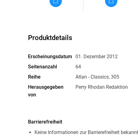
Produktdetails
Erscheinungsdatum
01. Dezember 2012
Seitenanzahl
64
Reihe
Atlan - Classics, 305
Herausgegeben
Perry Rhodan Redaktion
von
Originalsprache
deutsch
Family Sharing
Ja
Barrierefreiheit
Dateiformat
EPUB
Keine Informationen zur Barrierefreiheit bekann