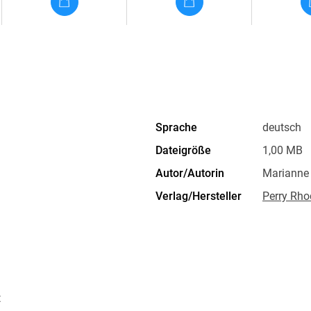
Sprache
deutsch
Dateigröße
1,00 MB
Autor/Autorin
Marianne
Verlag/Hersteller
Perry Rho
Kopierschutz
ohne Kopi
Produktart
EBOOK
ISBN
9783845
t