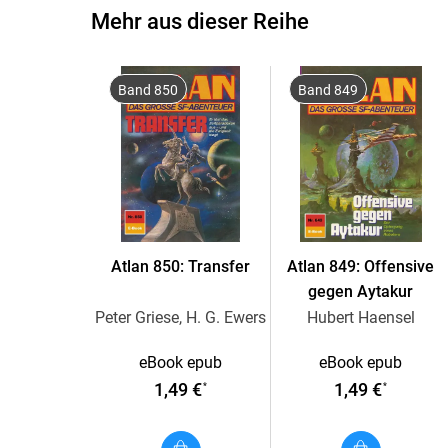
Mehr aus dieser Reihe
Band 850
Band 849
Atlan 850: Transfer
Atlan 849: Offensive
gegen Aytakur
Peter Griese, H. G. Ewers
Hubert Haensel
eBook epub
eBook epub
1,49 €
1,49 €
*
*