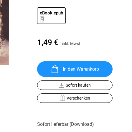
Krimis & Thriller
 Erzählungen
Ratgeber
eBook epub
Romane & Erzählungen
1,49 €
inkl. Mwst.
In den Warenkorb
Sofort kaufen
Verschenken
Sofort lieferbar (Download)