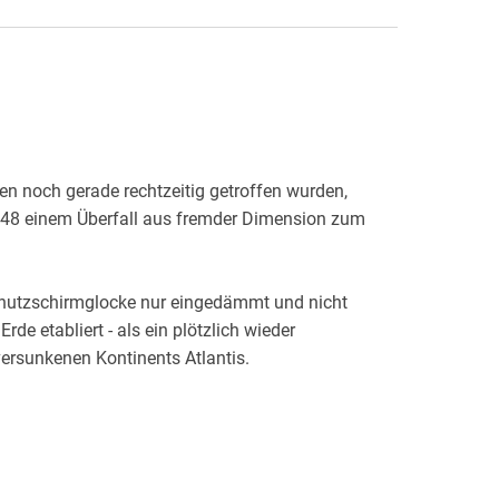
en noch gerade rechtzeitig getroffen wurden,
2648 einem Überfall aus fremder Dimension zum
Schutzschirmglocke nur eingedämmt und nicht
rde etabliert - als ein plötzlich wieder
 Berserker - er wurde beim letzten Auftauchen von
chliches" Handeln auf die Erde verbannt und durch
t - sind die einzigen, die die Sperre unbeschadet
von Pthor ihrerseits vor ungebetenen Gästen