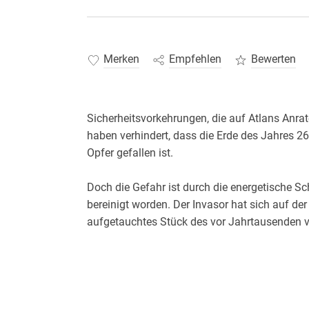
Merken
Empfehlen
Bewerten
Sicherheitsvorkehrungen, die auf Atlans Anrat
haben verhindert, dass die Erde des Jahres 
Doch die Gefahr ist durch die energetische 
bereinigt worden. Der Invasor hat sich auf der E
Atlan, Lordadmiral der USO, und Razamon, der
Atlantis oder Pthor zur Strafe für sein "mens
einen "Zeitklumpen" relativ unsterblich gemach
durchdringen können, mit der sich die Herren 