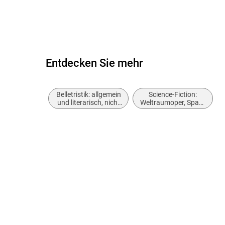
Entdecken Sie mehr
Belletristik: allgemein
Science-Fiction:
und literarisch, nicht
Weltraumoper, Space
nach Genre
Opera