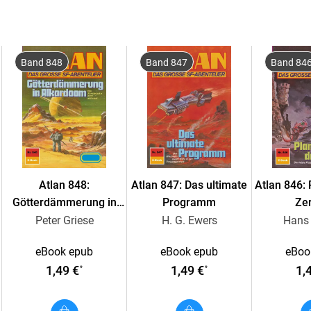
schützen. Allerdings verlieren die beiden Mä
Band 848
Band 847
Band 84
Und so landen Atlan und Razamon - der eine k
Ihre ersten Abenteuer bestehen sie am "Berg de
Dort leben DIE SEELENHÄNDLER . . .
Atlan 848:
Atlan 847: Das ultimate
Atlan 846:
Götterdämmerung in
Programm
Zer
Alkordoom
Peter Griese
H. G. Ewers
Hans 
eBook epub
eBook epub
eBoo
1,49 €
1,49 €
1,
*
*