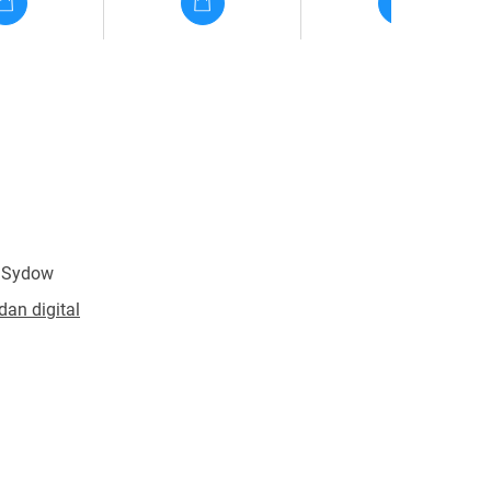
 Sydow
dan digital
erschutz
341798