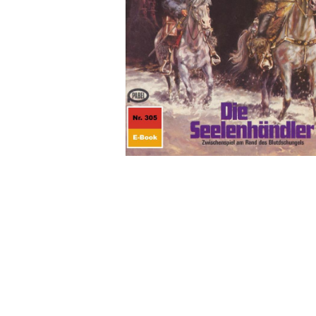
Wochenkalender
Romane &
Biografien
Fantasy
Kinder- und Jugendbücher
Krimis & Thriller
Ratgeber
Romane & Erzählungen