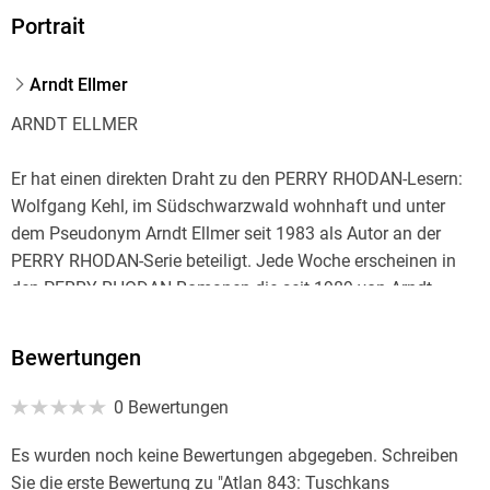
Portrait
Arndt Ellmer
ARNDT ELLMER
Er hat einen direkten Draht zu den PERRY RHODAN-Lesern:
Wolfgang Kehl, im Südschwarzwald wohnhaft und unter
dem Pseudonym Arndt Ellmer seit 1983 als Autor an der
PERRY RHODAN-Serie beteiligt. Jede Woche erscheinen in
den PERRY RHODAN-Romanen die seit 1989 von Arndt
Ellmer betreuten Leserkontaktseiten, auf denen Fans
diskutieren und kommunizieren.
Bewertungen
"Bei PERRY RHODAN genießen die Leserbriefe erste
0 Bewertungen
Priorität", so charakterisiert Arndt Ellmer seine Aufgabe.
"Ohne den direkten Kontakt zu den Lesern wäre die Serie nie
Es wurden noch keine Bewertungen abgegeben. Schreiben
so weit gekommen." Woche für Woche treffen Dutzende
Sie die erste Bewertung zu "Atlan 843: Tuschkans