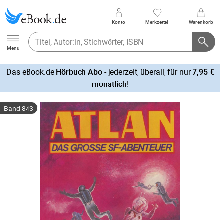
Konto
Merkzettel
Warenkorb
Ebook.de
Menu
Das eBook.de
Hörbuch Abo
- jederzeit, überall, für nur
7,95 €
mehr
monatlich
!
erfahren
Band 843