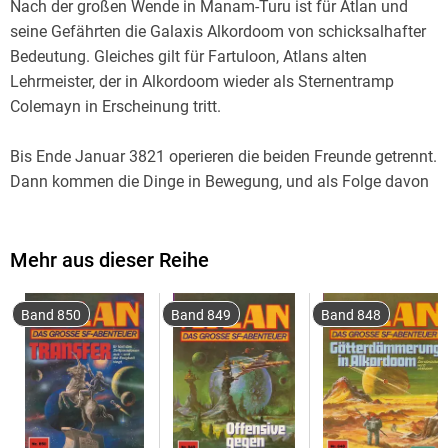
Nach der großen Wende in Manam-Turu ist für Atlan und
seine Gefährten die Galaxis Alkordoom von schicksalhafter
Bedeutung. Gleiches gilt für Fartuloon, Atlans alten
Lehrmeister, der in Alkordoom wieder als Sternentramp
Bis Ende Januar 3821 operieren die beiden Freunde getrennt.
Dann kommen die Dinge in Bewegung, und als Folge davon
gelangen Colemayns, Atlans und Spooner Richardsons
Raumschiffe durch die Barrieren des Nukleus von
Alkordoom, um die Suche nach den Alkordern zu betreiben.
Mehr aus dieser Reihe
Dabei kommt es zur Entführung Atlans, zu entscheidenden
Entdeckungen - und zu erbitterten Kämpfen mit den
Band 850
Band 849
Band 848
Nun, im März 3821, beginnt den Beteiligten, allen voran
Atlan, klarzuwerden, worauf die unheimlichen Gegner mit
ihren tödlichen Attacken eigentlich hinauswollen. Außerdem