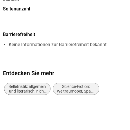
Seitenanzahl
64
Dateigröße
Barrierefreiheit
1,07 MB
Keine Informationen zur Barrierefreiheit bekannt
Reihe
Atlan - Classics, 843
Autor/Autorin
Arndt Ellmer
Entdecken Sie mehr
Herausgegeben von
Belletristik: allgemein
Science-Fiction:
Perry Rhodan Redaktion
und literarisch, nicht
Weltraumoper, Space
nach Genre
Opera
Verlag/Hersteller
Perry Rhodan digital
Originalsprache
deutsch