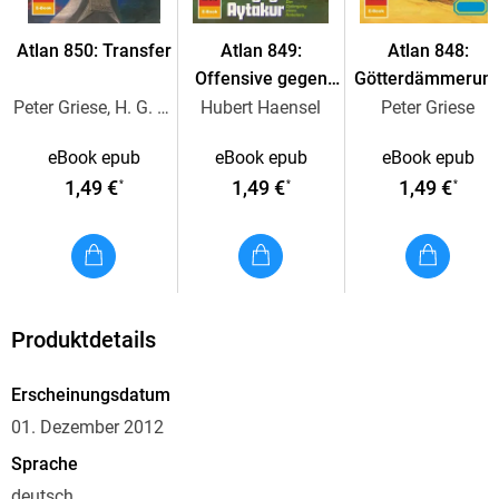
kommt der Arkonide immer mehr in Zugzwang. Er empfängt
Notrufe, als er mit der STERNSCHNUPPE auf dem Weg zu
Atlan 850: Transfer
Atlan 849:
Atlan 848:
einem Treffpunkt ist. Indessen vollzieht sich in der
Offensive gegen
Götterdämmerun
Zeitfestung und innerhalb des Zeitgruft-Operators unter dem
Aytakur
in Alkordoom
Peter Griese, H. G. Ewers
Hubert Haensel
Peter Griese
Dom Kesdschan auf dem Planeten Khrat das Schicksal
Tuschkans, des jungen Hathors. Es geht um TUSCHKANS
eBook epub
eBook epub
eBook epub
VERMÄCHTNIS . . .
1,49 €
1,49 €
1,49 €
*
*
*
Produktdetails
Erscheinungsdatum
01. Dezember 2012
Sprache
deutsch