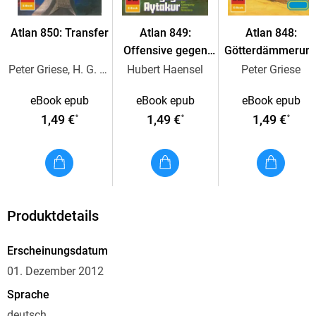
Atlan 850: Transfer
Atlan 849:
Atlan 848:
Nach vielen gefahrvollen Abenteuern, die am Berg der Magier
Offensive gegen
Götterdämmerun
ihren Anfang nahmen, haben Atlan und Razamon durch die
Aytakur
in Alkordoom
Peter Griese, H. G. Ewers
Hubert Haensel
Peter Griese
Zerstörung des Kartaperators der irdischen Menschheit
eBook epub
eBook epub
eBook epub
1,49 €
1,49 €
1,49 €
*
*
*
Jetzt, bei ihrer Flucht aus Moondrag, schlagen die
Ihrer Spur folgt Koy, der Trommler - mit den Häschern auf
den Fersen. Es sind DIE VIER SEELENLOSEN . . .
Produktdetails
Erscheinungsdatum
01. Dezember 2012
Sprache
deutsch