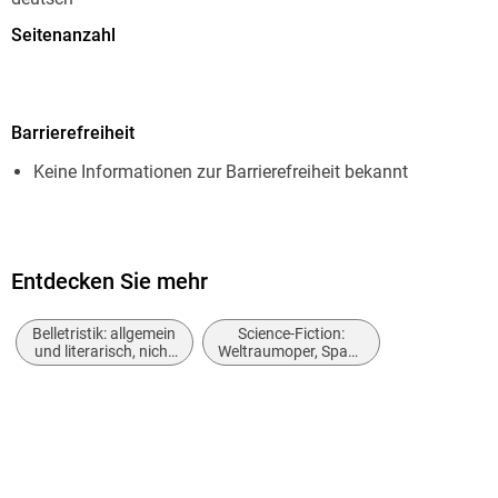
Seitenanzahl
64
Dateigröße
Barrierefreiheit
0,99 MB
Keine Informationen zur Barrierefreiheit bekannt
Reihe
Atlan - Classics, 320
Autor/Autorin
H. G. Ewers
Entdecken Sie mehr
Herausgegeben von
Belletristik: allgemein
Science-Fiction:
Perry Rhodan Redaktion
und literarisch, nicht
Weltraumoper, Space
nach Genre
Opera
Verlag/Hersteller
Perry Rhodan digital
Originalsprache
deutsch