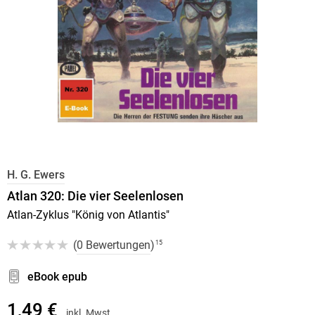
H. G. Ewers
Atlan 320: Die vier Seelenlosen
Atlan-Zyklus "König von Atlantis"
(
0 Bewertungen
)
15
eBook epub
1,49 €
inkl. Mwst.