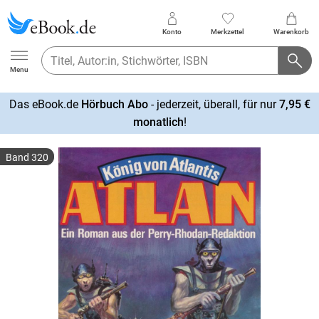
Konto
Merkzettel
Warenkorb
Ebook.de
Menu
Das eBook.de
Hörbuch Abo
- jederzeit, überall, für nur
7,95 €
mehr
monatlich
!
erfahren
Band 320