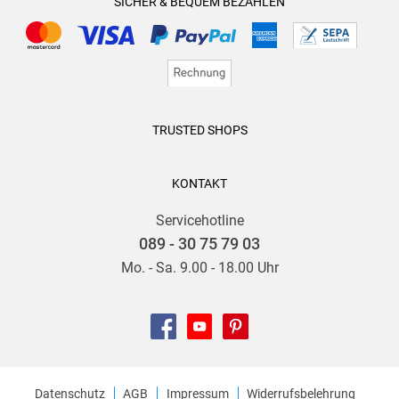
SICHER & BEQUEM BEZAHLEN
Gelegenheit, sich zum Hobby-Astronauten ausbilden zu
lassen. Danach besetzte er 14 Tage lang mit fünf weiteren
Kollegen die Mars-Simulationsstation der NASA in der Wüste
des US-Bundesstaates Utah, um all die Arbeiten zu
verrichten, mit denen auch echte Mars-Astronauten einmal
konfrontiert werden.
TRUSTED SHOPS
In seiner kargen Freizeit züchtet er Rosen, pflegt seinen -
KONTAKT
selbst angelegten! - botanischen Garten in Weil am Rhein
und bereitet sich auf neue Aufgaben in der weiten Welt der
Servicehotline
Science Fiction vor.
089 - 30 75 79 03
Mo. - Sa. 9.00 - 18.00 Uhr
Datenschutz
AGB
Impressum
Widerrufsbelehrung