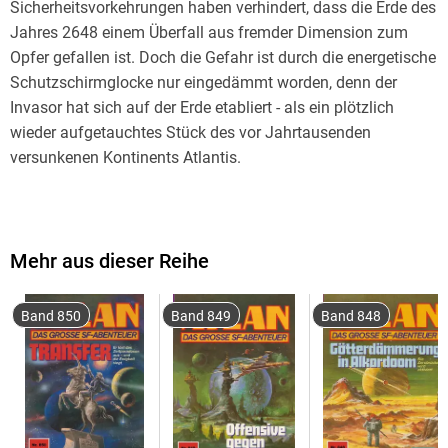
Sicherheitsvorkehrungen haben verhindert, dass die Erde des
Jahres 2648 einem Überfall aus fremder Dimension zum
Opfer gefallen ist. Doch die Gefahr ist durch die energetische
Schutzschirmglocke nur eingedämmt worden, denn der
Invasor hat sich auf der Erde etabliert - als ein plötzlich
wieder aufgetauchtes Stück des vor Jahrtausenden
Atlan und Razamon, der verbannte Berserker, sind die
einzigen, die den "Wölbmantel" unbeschadet durchdringen
können, mit dem sich die geheimnisvollen Herren von Pthor
Mehr aus dieser Reihe
Band 850
Band 849
Band 848
Atlan und Razamon gelangen auf eine Welt der Wunder und
der Schrecken. Das Ziel der beiden Männer, zu denen sich
inzwischen der Fenriswolf gesellt hat, ist es, die Herren der
FESTUNG, die Beherrscher von Pthor, aufzuspüren und
schachmatt zu setzen, auf dass der Menschheit durch die