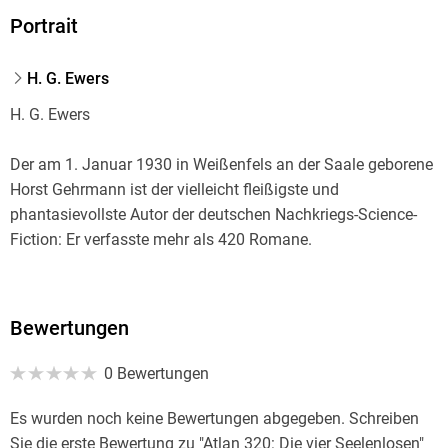
Portrait
H. G. Ewers
H. G. Ewers
Der am 1. Januar 1930 in Weißenfels an der Saale geborene
Horst Gehrmann ist der vielleicht fleißigste und
phantasievollste Autor der deutschen Nachkriegs-Science-
Fiction: Er verfasste mehr als 420 Romane.
1962 debütierte H. G. Ewers mit dem PERRY-RHODAN-
Taschenbuch "Die verhängnisvolle Expedition". Bereits ein
Bewertungen
Jahr später gelang ihm mit Band 198 "Die letzte Bastion" der
Einstieg in die PERRY RHODAN-Heftromanserie. Von da an
0 Bewertungen
ging es Schlag auf Schlag. Ewers bewies rasch, dass er über
eine unerschöpfliche Phantasie verfügte, und wartete mit
Es wurden noch keine Bewertungen abgegeben. Schreiben
immer neuen exotischen Schauplätzen und Figuren auf.
Sie die erste Bewertung zu "Atlan 320: Die vier Seelenlosen"