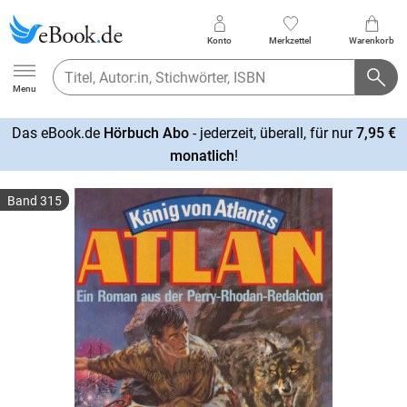
Konto
Merkzettel
Warenkorb
Ebook.de
Menu
Das eBook.de
Hörbuch Abo
- jederzeit, überall, für nur
7,95 €
mehr
monatlich
!
erfahren
Band 315