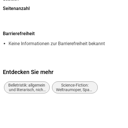
Seitenanzahl
64
Dateigröße
Barrierefreiheit
1,03 MB
Keine Informationen zur Barrierefreiheit bekannt
Reihe
Atlan - Classics, 315
Autor/Autorin
Marianne Sydow
Entdecken Sie mehr
Herausgegeben von
Belletristik: allgemein
Science-Fiction:
Perry Rhodan Redaktion
und literarisch, nicht
Weltraumoper, Space
nach Genre
Opera
Verlag/Hersteller
Perry Rhodan digital
Originalsprache
deutsch