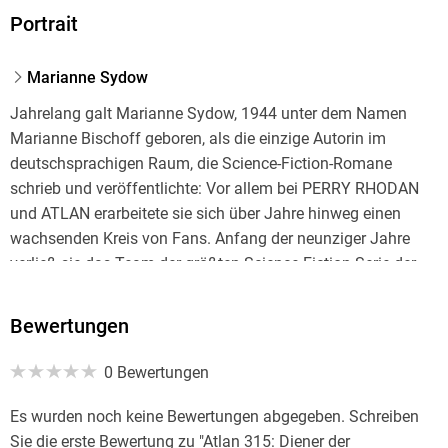
Portrait
Marianne Sydow
Jahrelang galt Marianne Sydow, 1944 unter dem Namen
Marianne Bischoff geboren, als die einzige Autorin im
deutschsprachigen Raum, die Science-Fiction-Romane
schrieb und veröffentlichte: Vor allem bei PERRY RHODAN
und ATLAN erarbeitete sie sich über Jahre hinweg einen
wachsenden Kreis von Fans. Anfang der neunziger Jahre
verließ sie das Team der größten Science-Fiction-Serie der
Welt und widmete sich eigenen Projekten: Seither gestaltet
sie Bilder, verwaltet die gigantische Science-Fiction-
Bewertungen
Sammlung der Villa Galactica und verlegt klassische
Romane.
0 Bewertungen
Schon in frühester Kindheit interessierte sie sich für Literatur:
Es wurden noch keine Bewertungen abgegeben. Schreiben
"Der Bücherschrank war meine erste große Liebe", so nennt
Sie die erste Bewertung zu "Atlan 315: Diener der