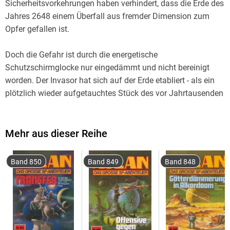
Sicherheitsvorkehrungen haben verhindert, dass die Erde des
Jahres 2648 einem Überfall aus fremder Dimension zum
Doch die Gefahr ist durch die energetische
Schutzschirmglocke nur eingedämmt und nicht bereinigt
worden. Der Invasor hat sich auf der Erde etabliert - als ein
plötzlich wieder aufgetauchtes Stück des vor Jahrtausenden
Atlan, Lordadmiral der USO, und Razamon, der Berserker - er
Mehr aus dieser Reihe
wurde beim letzten Auftauchen von Atlantis oder Pthor auf
die Erde verbannt und durch einen "Zeitklumpen" relativ
Band 850
Band 849
Band 848
unsterblich gemacht - sind die einzigen, die den
"Wölbmantel" unbeschadet durchdringen können, mit dem
sich die geheimnisvollen Leiter der Invasion ihrerseits vor