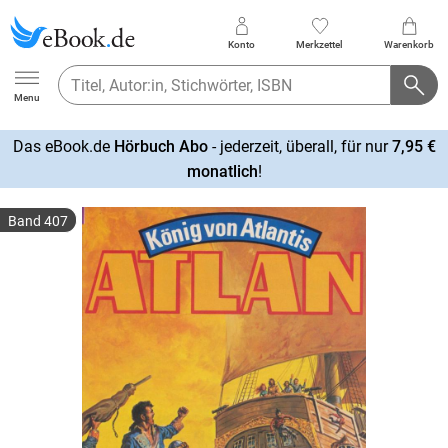
Konto
Merkzettel
Warenkorb
Ebook.de
Menu
Das eBook.de
Hörbuch Abo
- jederzeit, überall, für nur
7,95 €
mehr
monatlich
!
erfahren
Band 407