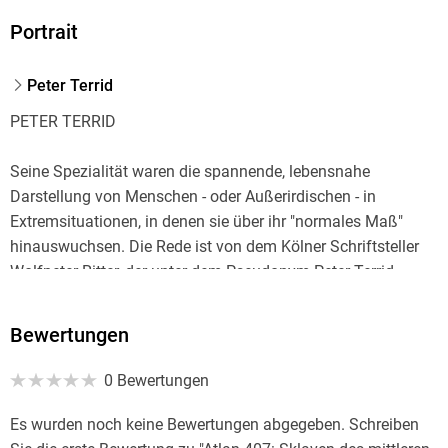
Portrait
Peter Terrid
PETER TERRID
Seine Spezialität waren die spannende, lebensnahe
Darstellung von Menschen - oder Außerirdischen - in
Extremsituationen, in denen sie über ihr "normales Maß"
hinauswuchsen. Die Rede ist von dem Kölner Schriftsteller
Wolfpeter Ritter, der unter dem Pseudonym Peter Terrid
Dutzende von PERRY RHODAN-Romanen geschrieben hat.
Bewertungen
Bereits im Verlauf seiner Studentenzeit schlug der 1949
geborene Wolfpeter Ritter alias Peter Terrid den Weg zur
0 Bewertungen
Schriftstellerei ein: Tagsüber studierte er im Wintersemester
1969/70 Geschichte, Soziologie und politische
Es wurden noch keine Bewertungen abgegeben. Schreiben
Wissenschaften, abends setzte er sich an die