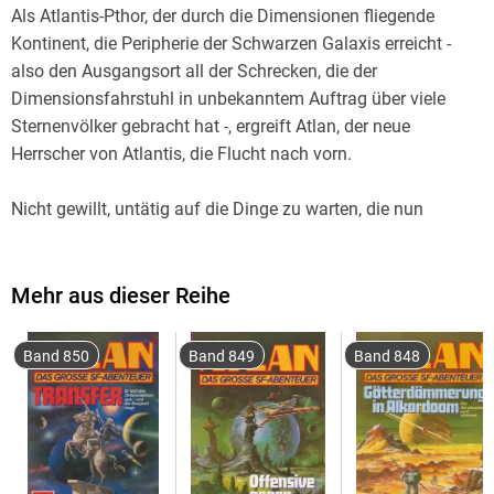
Als Atlantis-Pthor, der durch die Dimensionen fliegende
Kontinent, die Peripherie der Schwarzen Galaxis erreicht -
also den Ausgangsort all der Schrecken, die der
Dimensionsfahrstuhl in unbekanntem Auftrag über viele
Sternenvölker gebracht hat -, ergreift Atlan, der neue
Nicht gewillt, untätig auf die Dinge zu warten, die nun
zwangsläufig auf Pthor zukommen werden, fliegt er
zusammen mit Thalia, der Odinstochter, und einer Gruppe
von ausgesuchten Dellos die Randbezirke der Schwarzen
Mehr aus dieser Reihe
Band 850
Band 849
Band 848
Nach gefährlichen Abenteuern auf Enderleins Tiegel, dem
Schrottplaneten, auf Xudon, dem Marktplaneten, und bei den
Insektoiden von Gooderspall wirkt sich die Begegnung mit
dem Spezialkurier beinahe tödlich für den Arkoniden und