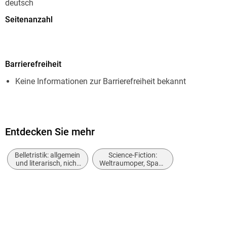
deutsch
Seitenanzahl
64
Dateigröße
Barrierefreiheit
1,01 MB
Keine Informationen zur Barrierefreiheit bekannt
Reihe
Atlan - Classics, 407
Autor/Autorin
Peter Terrid
Entdecken Sie mehr
Herausgegeben von
Belletristik: allgemein
Science-Fiction:
Perry Rhodan Redaktion
und literarisch, nicht
Weltraumoper, Space
nach Genre
Opera
Verlag/Hersteller
Perry Rhodan digital
Originalsprache
deutsch