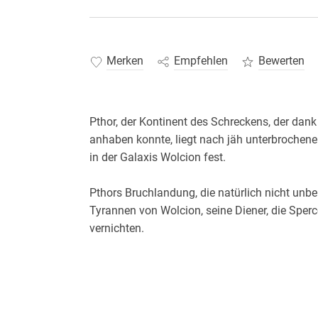
Merken
Empfehlen
Bewerten
Pthor, der Kontinent des Schreckens, der dan
anhaben konnte, liegt nach jäh unterbrochene
Pthors Bruchlandung, die natürlich nicht unbe
Tyrannen von Wolcion, seine Diener, die Sperc
Dass es ganz anders kam, als Sperco es sich vo
Denn der Arkonide übernahm beim Auftauchen 