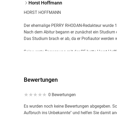
Horst Hoffmann
HORST HOFFMANN
Der ehemalige PERRY RHODAN-Redakteur wurde 195
Nach dem Abitur begann er zunächst ein Studium d
Das Studium brach er ab, da er Profiautor werden w
Seine erste Begegnung mit der SF hatte Horst Hof
im Kino. Er schloß sich SF-interessierten Leuten an,
veröffentlichte Hoffmann mehrere Kurzgeschichten
Zeichnungen und Grafiken nicht so gut bei den Le
Bewertungen
Horst Hoffmann kannte die SF-Serien PERRY RHO
damaligen Redakteurs Willi Voltz nach, Kurzgeschi
0 Bewertungen
die dann auch veröffentlicht wurden. 1974 startete
satirisches Fan-Magazin. Sein richtiger Durchbruch 
Es wurden noch keine Bewertungen abgegeben. Schr
Romanveröffentlichung in "Gemini 5" "Sie kamen vo
Aufbruch ins Unbekannte" und helfen Sie damit an
unter dem Pseudonym Neil Kenwood, ebenso zwei w