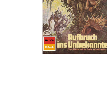
Wochenkalender
Romane &
Biografien
Fantasy
Kinder- und Jugendbücher
Krimis & Thriller
Ratgeber
Romane & Erzählungen