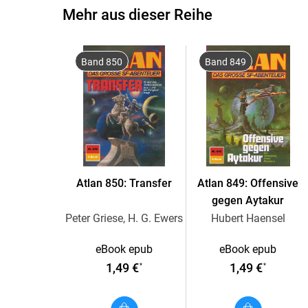
Mehr aus dieser Reihe
Band 850
Band 849
Atlan 850: Transfer
Atlan 849: Offensive
gegen Aytakur
Peter Griese, H. G. Ewers
Hubert Haensel
eBook epub
eBook epub
1,49 €
1,49 €
*
*