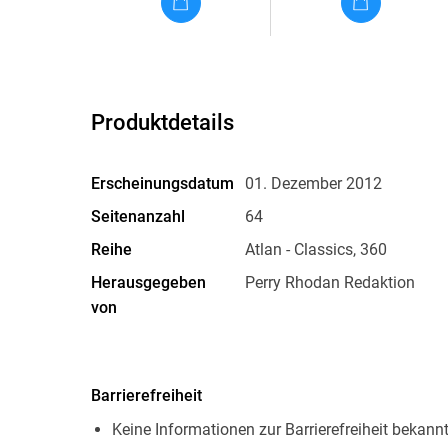
Produktdetails
Erscheinungsdatum
01. Dezember 2012
Seitenanzahl
64
Reihe
Atlan - Classics, 360
Herausgegeben
Perry Rhodan Redaktion
von
Originalsprache
deutsch
Family Sharing
Ja
Barrierefreiheit
Dateiformat
EPUB
Keine Informationen zur Barrierefreiheit bekann