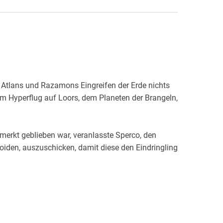
k Atlans und Razamons Eingreifen der Erde nichts
m Hyperflug auf Loors, dem Planeten der Brangeln,
merkt geblieben war, veranlasste Sperco, den
oiden, auszuschicken, damit diese den Eindringling
rstellte, ist allein Atlans Eingreifen zu verdanken.
von Spercos Dienern sofort die Initiative und