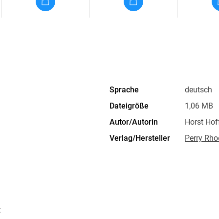
Sprache
deutsch
Dateigröße
1,06 MB
Autor/Autorin
Horst Ho
Verlag/Hersteller
Perry Rho
Kopierschutz
ohne Kopi
Produktart
EBOOK
ISBN
9783845
t