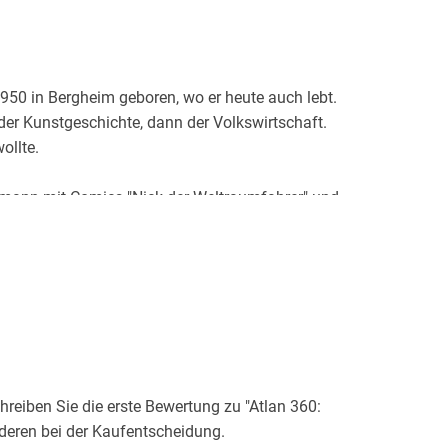
0 in Bergheim geboren, wo er heute auch lebt.
er Kunstgeschichte, dann der Volkswirtschaft.
ollte.
fmann mit Comics "Nick der Weltraumfahrer" und
 die eine eigene Zeitschrift publizierten. Dort
, die jedoch im Gegensatz zu seinen
sern ankamen.
DAN und ATLAN und kam der Aufforderung des
chten für die Leserkontaktseiten einzusenden,
 er sein eigenes Fanzine "Watchtower", ein
als Schriftsteller erfolgte 1976 mit seiner ersten
eiben Sie die erste Bewertung zu "Atlan 360:
n jenseits der Sterne". Dieser Roman erschien
deren bei der Kaufentscheidung.
eitere Romane, die der Autor über eine Agentur