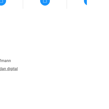
ffmann
dan digital
erschutz
342344