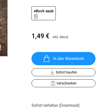
Krimis & Thriller
 Erzählungen
Ratgeber
eBook epub
Romane & Erzählungen
1,49 €
inkl. Mwst.
In den Warenkorb
Sofort kaufen
Verschenken
Sofort lieferbar (Download)