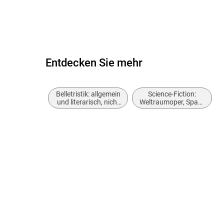
Entdecken Sie mehr
Belletristik: allgemein
Science-Fiction:
und literarisch, nicht
Weltraumoper, Space
nach Genre
Opera