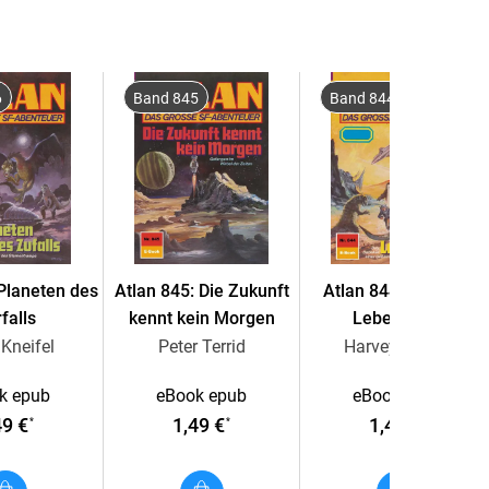
erco Unterdrückten ihre Freiheit wiedererlangt. Der
ugenblick, als sein Raumschiff bei der Landung auf
6
Band 845
Band 844
tastrophe überlebte, sich zusammen mit "Feigling",
en mühevollen Rückweg zur FESTUNG macht,
enfalls in eine abenteuerliche Odyssee verstrickt
e Feste Grool auf der Suche nach sich selbst. Sein
 Planeten des
Atlan 845: Die Zukunft
Atlan 844: Tödliche
falls
kennt kein Morgen
Lebenswelt
Kneifel
Peter Terrid
Harvey Patton
k epub
eBook epub
eBook epub
49 €
1,49 €
1,49 €
*
*
*