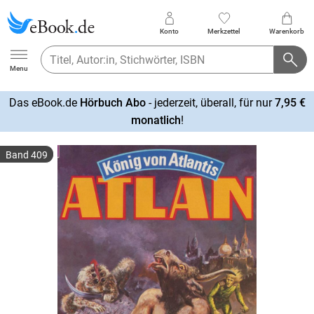
Konto
Merkzettel
Warenkorb
Ebook.de
Menu
Das eBook.de
Hörbuch Abo
- jederzeit, überall, für nur
7,95 €
mehr
monatlich
!
erfahren
Band 409