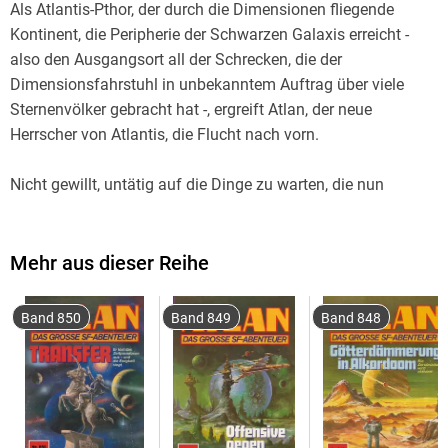
Als Atlantis-Pthor, der durch die Dimensionen fliegende
Kontinent, die Peripherie der Schwarzen Galaxis erreicht -
also den Ausgangsort all der Schrecken, die der
Dimensionsfahrstuhl in unbekanntem Auftrag über viele
Sternenvölker gebracht hat -, ergreift Atlan, der neue
Nicht gewillt, untätig auf die Dinge zu warten, die nun
zwangsläufig auf Pthor zukommen werden, fliegt er
zusammen mit Thalia, der Odinstochter, und einer Gruppe
von ausgesuchten Dellos die Randbezirke der Schwarzen
Mehr aus dieser Reihe
Band 850
Band 849
Band 848
Während Atlan und seine Gefährten im so genannten
Marantroner-Revier eine Fülle von gefährlichen Abenteuern
bestehen und letztlich in die Gewalt der Scuddamoren
geraten, der Kämpfer von Chirmor Flog, die den Arkoniden
und die Odinstochter dem Meisterträumer zum intensiven