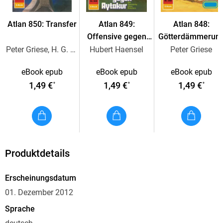
Verhör überantworten, hält sich noch ein weiterer Pthorer im
Atlan 850: Transfer
Atlan 849:
Atlan 848:
Offensive gegen
Götterdämmerun
Dieser Pthorer wurde durch Raum und Zeit an einen fremden
Aytakur
in Alkordoom
Peter Griese, H. G. Ewers
Hubert Haensel
Peter Griese
Ort geschleudert und verlor dabei sein Gedächtnis. Der
Mann, dem dies zustieß, versteht sich als Nomazar.
eBook epub
eBook epub
eBook epub
Gegenwärtig befindet er sich auf dem Planeten Achtol. Diese
1,49 €
1,49 €
1,49 €
*
*
*
Welt ist der PLANET DER INTRIGEN . . .
Produktdetails
Erscheinungsdatum
01. Dezember 2012
Sprache