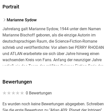
Portrait
Marianne Sydow
Jahrelang galt Marianne Sydow, 1944 unter dem Namen
Marianne Bischoff geboren, als die einzige Autorin im
deutschsprachigen Raum, die Science-Fiction-Romane
schrieb und veröffentlichte: Vor allem bei PERRY RHODAN
und ATLAN erarbeitete sie sich über Jahre hinweg einen
wachsenden Kreis von Fans. Anfang der neunziger Jahre
verließ sie das Team der größten Science-Fiction-Serie der
Welt und widmete sich eigenen Projekten: Seither gestaltet
sie Bilder, verwaltet die gigantische Science-Fiction-
Bewertungen
Sammlung der Villa Galactica und verlegt klassische
Romane.
0 Bewertungen
Schon in frühester Kindheit interessierte sie sich für Literatur:
Es wurden noch keine Bewertungen abgegeben. Schreiben
"Der Bücherschrank war meine erste große Liebe", so nennt
Sie die erste Bewertung zu "Atlan 409: Planet der Intrigen"