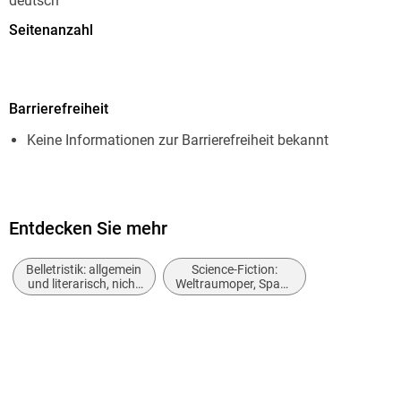
deutsch
Seitenanzahl
64
Dateigröße
Barrierefreiheit
1,00 MB
Keine Informationen zur Barrierefreiheit bekannt
Reihe
Atlan - Classics, 409
Autor/Autorin
Marianne Sydow
Entdecken Sie mehr
Herausgegeben von
Belletristik: allgemein
Science-Fiction:
Perry Rhodan Redaktion
und literarisch, nicht
Weltraumoper, Space
nach Genre
Opera
Verlag/Hersteller
Perry Rhodan digital
Originalsprache
deutsch