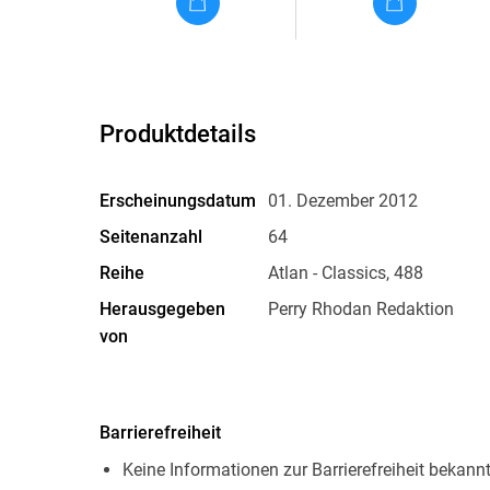
Produktdetails
Erscheinungsdatum
01. Dezember 2012
Seitenanzahl
64
Reihe
Atlan - Classics, 488
Herausgegeben
Perry Rhodan Redaktion
von
Originalsprache
deutsch
Family Sharing
Ja
Barrierefreiheit
Dateiformat
EPUB
Keine Informationen zur Barrierefreiheit bekann