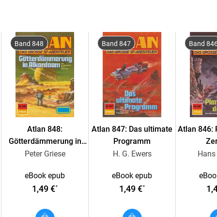
Ob damit das Schicksal der dunklen Mächte in
bleibt abzuwarten. Der Dunkle Oheim trifft j
Band 848
Band 847
Band 84
Während dies sich vollzieht, ohne dass Atlan
passieren auf Pthor weitere Dinge, die Anlas
IM NAMEN DER VOLLKOMMENHEIT . . .
Atlan 848:
Atlan 847: Das ultimate
Atlan 846:
Götterdämmerung in
Programm
Zer
Alkordoom
Peter Griese
H. G. Ewers
Hans 
eBook epub
eBook epub
eBoo
1,49 €
1,49 €
1,
*
*