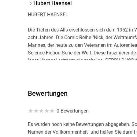
Hubert Haensel
HUBERT HAENSEL
Die Tiefen des Alls erschlossen sich dem 1952 in
acht Jahren. Die Comic-Reihe "Nick, der Weltraumfa
Mannes, der heute zu den Veteranen im Autorent
Science-Fiction-Serie der Welt. Diese faszinierende
lässt Haensel seitdem nie mehr los. PERRY RHODAN,
der Suche nach den Rätseln des Universums viele a
Begegnungen verlaufen oft friedlich, führen manch
andauern.
Bewertungen
"Der Traum, selbst einmal Geschichten zu erzähl
Haensel heute, "doch erst nach der Ausbildung z
0 Bewertungen
ich versucht, diesen Traum umzusetzen." 1978 ersc
Band 379 der Reihe TERRA ASTRA, und bald folgten
Es wurden noch keine Bewertungen abgegeben. Schr
Namen der Vollkommenheit" und helfen Sie damit 
Unter Pseudonymen wie Jan J. Moreno, George Mc