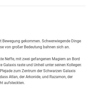
 ist Bewegung gekommen. Schwerwiegende Dinge
kte Neffe, mit zwei gefangenen Magiern an Bord
 Galaxis raste und Unheil unter seinen Kollegen
oße Plejade zum Zentrum der Schwarzen Galaxis
 dass Atlan, der Arkonide, und Razamon, der
ing um Ritiquian aufgelöst. Der Dunkle Oheim
stecken, und die Neffen, die Statthalter des