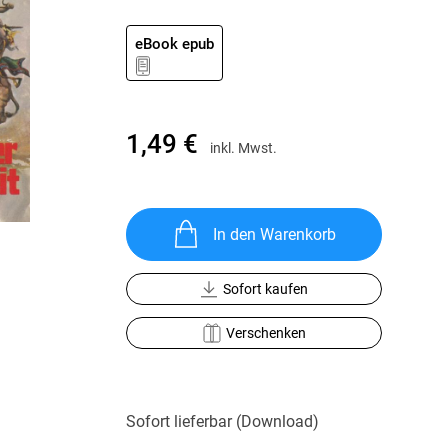
Krimis & Thriller
 Erzählungen
Ratgeber
eBook epub
Romane & Erzählungen
1,49 €
inkl. Mwst.
In den Warenkorb
Sofort kaufen
Verschenken
Sofort lieferbar (Download)