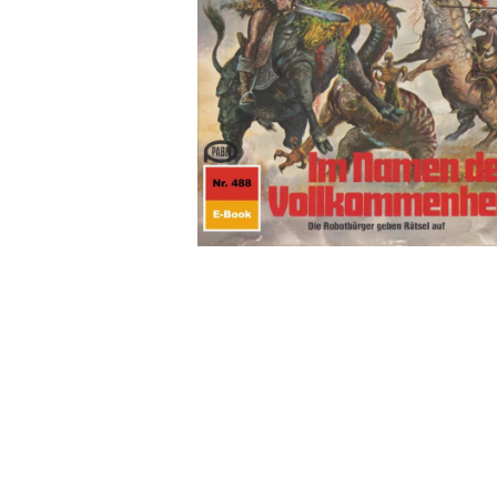
Wochenkalender
Romane &
Biografien
Fantasy
Kinder- und Jugendbücher
Krimis & Thriller
Ratgeber
Romane & Erzählungen