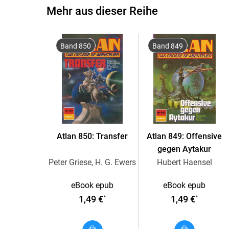
Mehr aus dieser Reihe
Band 850
Band 849
Atlan 850: Transfer
Atlan 849: Offensive
gegen Aytakur
Peter Griese, H. G. Ewers
Hubert Haensel
eBook epub
eBook epub
1,49 €
1,49 €
*
*