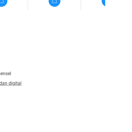
ensel
dan digital
erschutz
343624