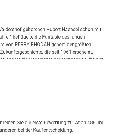
 Waldershof geborenen Hubert Haensel schon mit
hrer" beflügelte die Fantasie des jungen
eam von PERRY RHODAN gehört, der größten
 Zukunftsgeschichte, die seit 1961 erscheint,
 das ist die Geschichte der Menschheit, die auf
ußerirdische Kulturen kennenlernt. Diese
mal aber auch zu Konflikten, die Jahrtausende
en, wurde auf dem Gymnasium geboren", sagt
um Bankkaufmann und einigen Berufsjahren habe
hien sein erster Roman "Das Geisterschiff" als
 viele weitere in verschiedenen Genres.
eiben Sie die erste Bewertung zu "Atlan 488: Im
anderen bei der Kaufentscheidung.
Mahon oder Hubert H. Simon schrieb er an den