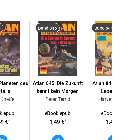
 der Schwarzen Galaxis endgültig besiegelt ist,
edenfalls einschneidende Maßnahmen, indem er die
6
Band 845
Band 844
 die Entwicklung entscheidend behindern kann,
s zu Besorgnis geben. Dabei geschehen diese Dinge
 Planeten des
Atlan 845: Die Zukunft
Atlan 844: Tödliche
falls
kennt kein Morgen
Lebenswelt
Kneifel
Peter Terrid
Harvey Patton
k epub
eBook epub
eBook epub
49 €
1,49 €
1,49 €
*
*
*