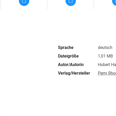
Sprache
deutsch
Dateigröße
1,01 MB
Autor/Autorin
Hubert Ha
Verlag/Hersteller
Perry Rho
Kopierschutz
ohne Kopi
Produktart
EBOOK
ISBN
9783845
t