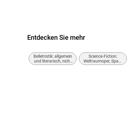
Entdecken Sie mehr
Belletristik: allgemein
Science-Fiction:
und literarisch, nicht
Weltraumoper, Space
nach Genre
Opera