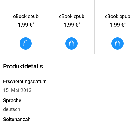
Fleischspieße mit indonesischer Sauce
Gebackene Honig-Bananen im Kokosmantel
eBook epub
eBook epub
eBook epub
1,99 €
1,99 €
1,99 €
*
*
*
Produktdetails
Erscheinungsdatum
15. Mai 2013
Sprache
deutsch
Seitenanzahl
50