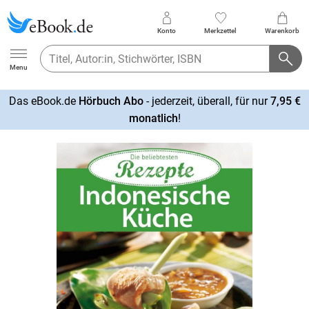
Konto
Merkzettel
Warenkorb
Ebook.de
Menu
Das eBook.de
Hörbuch Abo
- jederzeit, überall, für nur
7,95 €
mehr
monatlich
!
erfahren