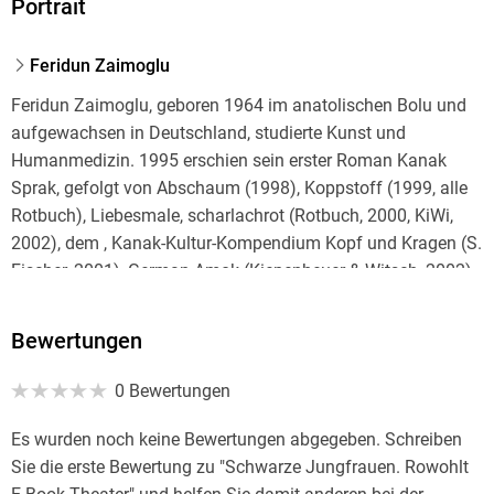
Portrait
Feridun Zaimoglu
Feridun Zaimoglu, geboren 1964 im anatolischen Bolu und
aufgewachsen in Deutschland, studierte Kunst und
Humanmedizin. 1995 erschien sein erster Roman Kanak
Sprak, gefolgt von Abschaum (1998), Koppstoff (1999, alle
Rotbuch), Liebesmale, scharlachrot (Rotbuch, 2000, KiWi,
2002), dem , Kanak-Kultur-Kompendium Kopf und Kragen (S.
Fischer, 2001), German Amok (Kiepenheuer & Witsch, 2002),
Leinwand (Rotbuch, 2003), Zwölf Gramm Glück
(Kiepenheuer & Witsch, 2004), Leyla (Kiepenheuer & Witsch,
Bewertungen
2006) und zuletzt Liebesbrand (Kiepenheuer & Witsch,
2008). Abschaum wurde unter dem Titel Kanak Attack in der
0 Bewertungen
Regie von Lars Becker verfilmt und kam 2000 in die Kinos.
Zusammen mit Thomas Röschner erhielt Zaimoglu 1997
Es wurden noch keine Bewertungen abgegeben. Schreiben
den civis Hörfunk- und Fernsehpreis für Deutschland im
Sie die erste Bewertung zu "Schwarze Jungfrauen. Rowohlt
Winter - Kanakistan. Eine Rap-Reportage. Das Drehbuch