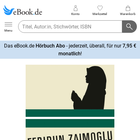
Konto
Merkzettel
Warenkorb
Ebook.de
Menu
Das eBook.de
Hörbuch Abo
- jederzeit, überall, für nur
7,95 €
mehr
monatlich
!
erfahren