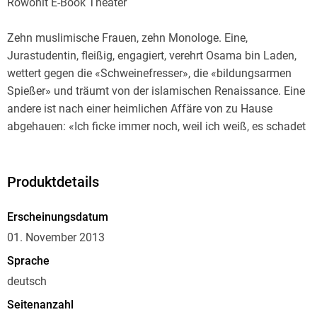
Rowohlt E-Book Theater
Zehn muslimische Frauen, zehn Monologe. Eine,
Jurastudentin, fleißig, engagiert, verehrt Osama bin Laden,
wettert gegen die «Schweinefresser», die «bildungsarmen
Spießer» und träumt von der islamischen Renaissance. Eine
andere ist nach einer heimlichen Affäre von zu Hause
abgehauen: «Ich ficke immer noch, weil ich weiß, es schadet
nicht meinem Glauben.» Die dritte, zum Islam konvertierte
Christin, hält nichts von Ausländern: «Ich lasse es nicht zu,
dass mir irgendwelche hergelaufenen Türken meinen
Produktdetails
Glauben kaputtstinken.»
Erscheinungsdatum
«In einer Gesellschaft, die sich von Integrationskrisen
01. November 2013
geschüttelt und von Fundamentalisten bedroht glaubt, sind
Sprache
diese Neo-Musliminnen starker Tobak. Zum einen, weil
deutsch
einige ihrer Ansichten so radikal wie dumm sind. Dann, weil
ihre Wut und ihr Stolz das Bild des braven, schamvoll
Seitenanzahl