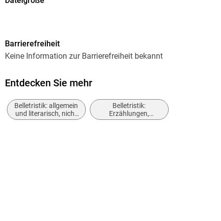
Dateigröße
0,21 MB
Autor/Autorin
Barrierefreiheit
Christopher G. Moore
Keine Information zur Barrierefreiheit bekannt
Verlag/Hersteller
CulturBooks Verlag
Entdecken Sie mehr
Kopierschutz
Belletristik: allgemein
Belletristik:
ohne Kopierschutz
und literarisch, nicht
Erzählungen,
nach Genre
Kurzgeschichten,
Produktart
Short Stories
EBOOK
Dateiformat
EPUB
ISBN
9783944818238