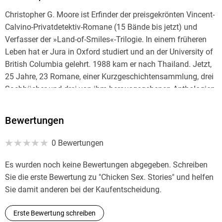
Christopher G. Moore ist Erfinder der preisgekrönten Vincent-
Calvino-Privatdetektiv-Romane (15 Bände bis jetzt) und
Verfasser der »Land-of-Smiles«-Trilogie. In einem früheren
Leben hat er Jura in Oxford studiert und an der University of
British Columbia gelehrt. 1988 kam er nach Thailand. Jetzt,
25 Jahre, 23 Romane, einer Kurzgeschichtensammlung, drei
Sachbücher und drei von ihm herausgegebenen Anthologien
später ist er immer noch da und hat bei weiten noch nicht
das reiche literarische . . .
Bewertungen
0 Bewertungen
Es wurden noch keine Bewertungen abgegeben. Schreiben
Sie die erste Bewertung zu "Chicken Sex. Stories" und helfen
Sie damit anderen bei der Kaufentscheidung.
Erste Bewertung schreiben