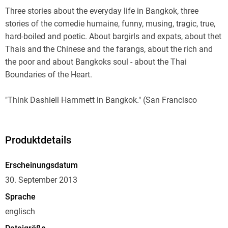
Three stories about the everyday life in Bangkok, three
stories of the comedie humaine, funny, musing, tragic, true,
hard-boiled and poetic. About bargirls and expats, about thet
Thais and the Chinese and the farangs, about the rich and
the poor and about Bangkoks soul - about the Thai
Boundaries of the Heart.
"Think Dashiell Hammett in Bangkok." (San Francisco
Chronicle)
"Moore's flashy style successfully captures the dizzying
Produktdetails
contradictions in [Bangkok's] vertiginous landscape."
(Marilyn Stasio, The New York Times Book Review)
Erscheinungsdatum
30. September 2013
"To paraphrase Graham Greene in another context, Moore is
Sprache
our man in Bangkok." (Bangkok Post)
englisch