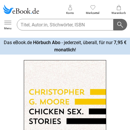
Konto
Merkzettel
Warenkorb
Ebook.de
Menu
Das eBook.de
Hörbuch Abo
- jederzeit, überall, für nur
7,95 €
mehr
monatlich
!
erfahren