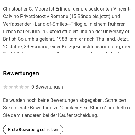
Christopher G. Moore ist Erfinder der preisgekrönten Vincent-
Calvino-Privatdetektiv-Romane (15 Bände bis jetzt) und
Verfasser der »Land-of-Smiles«-Trilogie. In einem früheren
Leben hat er Jura in Oxford studiert und an der University of
British Columbia gelehrt. 1988 kam er nach Thailand. Jetzt,
25 Jahre, 23 Romane, einer Kurzgeschichtensammlung, drei
Sachbücher und drei von ihm herausgegebenen Anthologien
später ist er immer noch da und hat bei weiten noch nicht
das reiche literarische . . .
Bewertungen
0 Bewertungen
Es wurden noch keine Bewertungen abgegeben. Schreiben
Sie die erste Bewertung zu "Chicken Sex. Stories" und helfen
Sie damit anderen bei der Kaufentscheidung.
Erste Bewertung schreiben