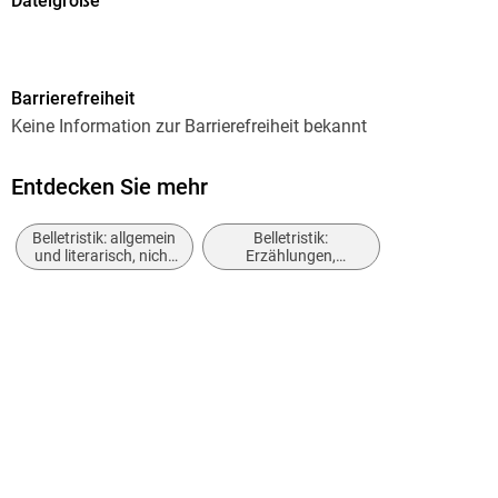
Dateigröße
0,21 MB
Autor/Autorin
Barrierefreiheit
Christopher G. Moore
Keine Information zur Barrierefreiheit bekannt
Verlag/Hersteller
CulturBooks Verlag
Entdecken Sie mehr
Kopierschutz
Belletristik: allgemein
Belletristik:
ohne Kopierschutz
und literarisch, nicht
Erzählungen,
nach Genre
Kurzgeschichten,
Produktart
Short Stories
EBOOK
Dateiformat
EPUB
ISBN
9783944818238