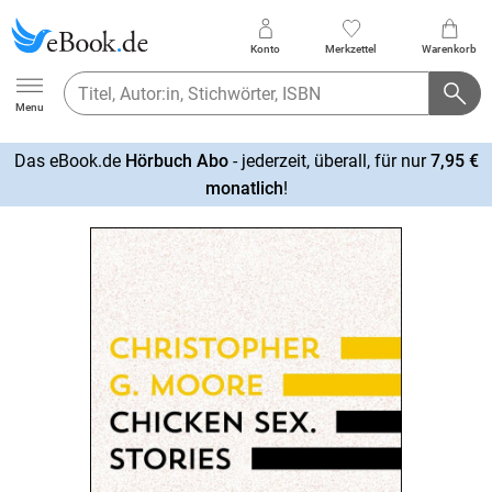
Konto
Merkzettel
Warenkorb
Ebook.de
Menu
Das eBook.de
Hörbuch Abo
- jederzeit, überall, für nur
7,95 €
mehr
monatlich
!
erfahren