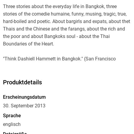
Three stories about the everyday life in Bangkok, three
stories of the comedie humaine, funny, musing, tragic, true,
hard-boiled and poetic. About bargirls and expats, about thet
Thais and the Chinese and the farangs, about the rich and
the poor and about Bangkoks soul - about the Thai
Boundaries of the Heart.
"Think Dashiell Hammett in Bangkok." (San Francisco
Chronicle)
"Moore's flashy style successfully captures the dizzying
Produktdetails
contradictions in [Bangkok's] vertiginous landscape."
(Marilyn Stasio, The New York Times Book Review)
Erscheinungsdatum
30. September 2013
"To paraphrase Graham Greene in another context, Moore is
Sprache
our man in Bangkok." (Bangkok Post)
englisch