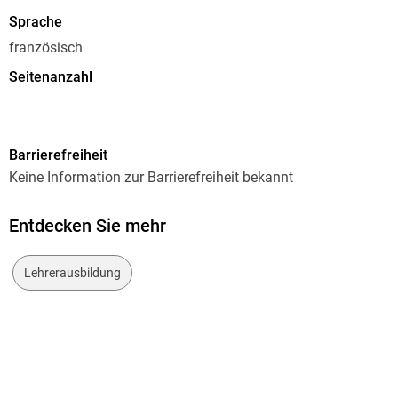
Sprache
französisch
Seitenanzahl
278
Dateigröße
Barrierefreiheit
2,95 MB
Keine Information zur Barrierefreiheit bekannt
Reihe
Hors-collection
Entdecken Sie mehr
Autor/Autorin
Eliane Damette
Lehrerausbildung
Verlag/Hersteller
Harmattan
Kopierschutz
mit Adobe-DRM-Kopierschutz