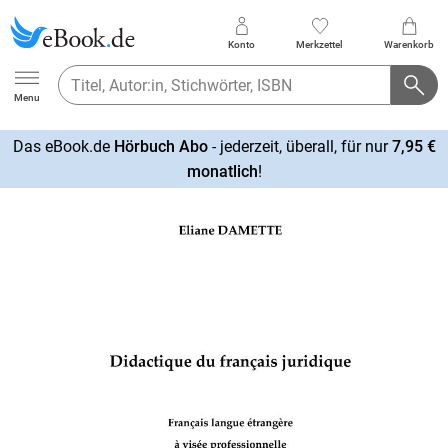
Konto
Merkzettel
Warenkorb
Ebook.de
Menu
Das eBook.de
Hörbuch Abo
- jederzeit, überall, für nur
7,95 €
mehr
monatlich
!
erfahren