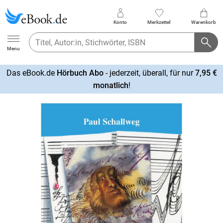
Konto
Merkzettel
Warenkorb
Ebook.de
Menu
Das eBook.de
Hörbuch Abo
- jederzeit, überall, für nur
7,95 €
mehr
monatlich
!
erfahren