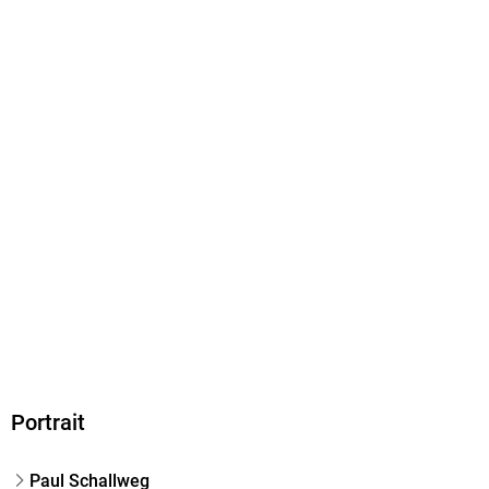
EPUB
ISBN
9783475543722
Portrait
Paul Schallweg