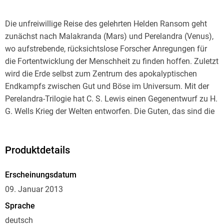
Die unfreiwillige Reise des gelehrten Helden Ransom geht
zunächst nach Malakranda (Mars) und Perelandra (Venus),
wo aufstrebende, rücksichtslose Forscher Anregungen für
die Fortentwicklung der Menschheit zu finden hoffen. Zuletzt
wird die Erde selbst zum Zentrum des apokalyptischen
Endkampfs zwischen Gut und Böse im Universum. Mit der
Perelandra-Trilogie hat C. S. Lewis einen Gegenentwurf zu H.
G. Wells Krieg der Welten entworfen. Die Guten, das sind die
anderen, die ganz Fremden, die dem Leser in ihrer
detaillierten Charakterisierung und Tiefenschärfe wie
lebendig vor Augen treten. Entstanden ist die Trilogie in den
Produktdetails
Jahren zwischen 1938 und 1945, aber nach wie vor aktuell
in Fragen der Ethik und wissenschaftlichen Machbarkeit. C.
Erscheinungsdatum
S. Lewis, der Wegbereiter der modernen Fantasy, verwebt in
09. Januar 2013
seinem Epos großartige Bilder und Ideen mit Themen des
Sprache
Alten Testaments oder der Artus Sage, erfindet neue Mythen
deutsch
und Deutungsmuster und unterhält spannend bis zur letzten