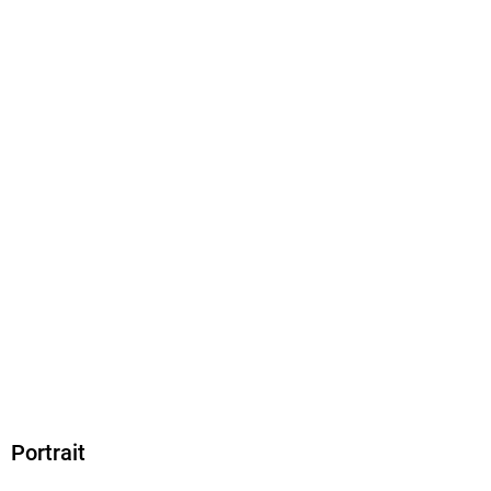
ISBN
9783865064288
Portrait