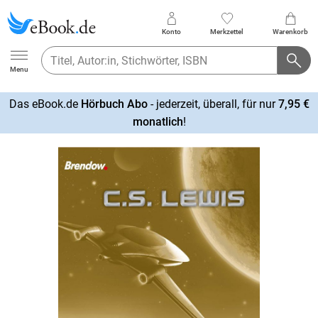
Konto
Merkzettel
Warenkorb
Ebook.de
Menu
Das eBook.de
Hörbuch Abo
- jederzeit, überall, für nur
7,95 €
mehr
monatlich
!
erfahren