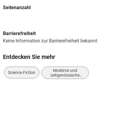
Seite.
Seitenanzahl
200
Dateigröße
Barrierefreiheit
1,63 MB
Keine Information zur Barrierefreiheit bekannt
Autor/Autorin
C. S. Lewis
Entdecken Sie mehr
Verlag/Hersteller
Moderne und
Brendow, J
Science-Fiction
zeitgenössische
Belletristik: allgemein
Kopierschutz
und literarisch
ohne Kopierschutz
Produktart
EBOOK
Dateiformat
EPUB