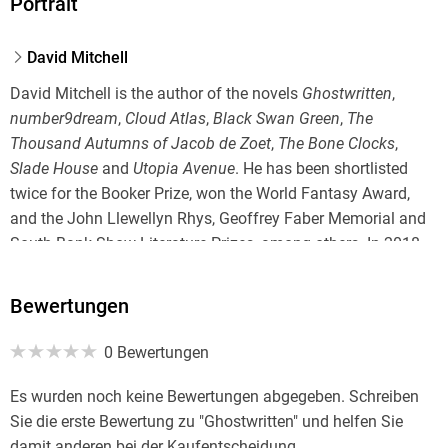
Portrait
David Mitchell
David Mitchell is the author of the novels
Ghostwritten
,
number9dream
,
Cloud Atlas
,
Black Swan Green
,
The
Thousand Autumns of Jacob de Zoet
,
The Bone Clocks
,
Slade House
and
Utopia Avenue
. He has been shortlisted
twice for the Booker Prize, won the World Fantasy Award,
and the John Llewellyn Rhys, Geoffrey Faber Memorial and
South Bank Show Literature Prizes, among others. In 2018,
he won the
Sunday Times
Award for Literary Excellence,
given in recognition of a writer's entire body of work. His
Bewertungen
screenwriting credits include the TV shows
Pachinko
and
Sense8
, and the movie
Matrix: Resurrections
.
0 Bewertungen
In addition, David Mitchell together with KA Yoshida has
Es wurden noch keine Bewertungen abgegeben. Schreiben
translated from Japanese two autism memoirs by Naoki
Sie die erste Bewertung zu "Ghostwritten" und helfen Sie
Higashida:
The Reason I Jump
and
Fall Down Seven Times,
damit anderen bei der Kaufentscheidung.