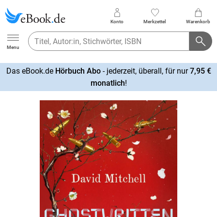
Konto
Merkzettel
Warenkorb
Ebook.de
Menu
Das eBook.de
Hörbuch Abo
- jederzeit, überall, für nur
7,95 €
mehr
monatlich
!
erfahren