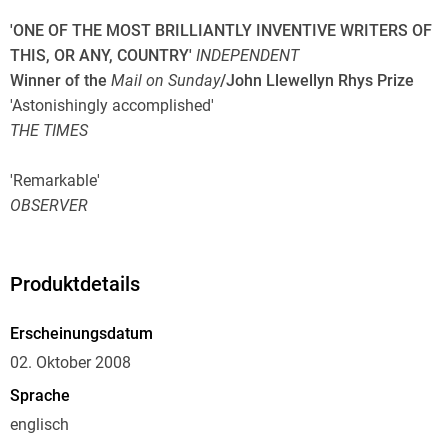
'ONE OF THE MOST BRILLIANTLY INVENTIVE WRITERS OF
THIS, OR ANY, COUNTRY'
INDEPENDENT
Winner of the
Mail on Sunday
/John Llewellyn Rhys Prize
'Astonishingly accomplished'
THE TIMES
'Remarkable'
OBSERVER
'Gripping'
NEW YORK TIMES
Produktdetails
'Fabulously atmospheric'
Erscheinungsdatum
GUARDIAN
02. Oktober 2008
Sprache
'Engrossing'
englisch
DAILY MAIL