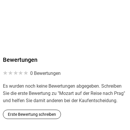
Ja
Produktart
MP3 format
Dateiformat
MP3
Audioinhalt
Hörbuch
Bewertungen
GTIN
0 Bewertungen
4056198085882
Es wurden noch keine Bewertungen abgegeben. Schreiben
Sie die erste Bewertung zu "Mozart auf der Reise nach Prag"
und helfen Sie damit anderen bei der Kaufentscheidung.
Erste Bewertung schreiben