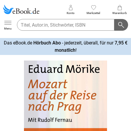
Konto
Merkzettel
Warenkorb
Ebook.de
Menu
Das eBook.de
Hörbuch Abo
- jederzeit, überall, für nur
7,95 €
mehr
monatlich
!
erfahren