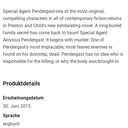
Special Agent Pendergast-one of the most original,
compelling characters in all of contemporary fiction-returns
in Preston and Child's new exhilarating novel. A long-buried
family secret has come back to haunt Special Agent
Aloysius Pendergast. It begins with murder. One of
Pendergast's most implacable, most feared enemies is
found on his doorstep, dead. Pendergast has no idea who is
responsible for the killing, or why the body was brought to
his home. The mystery has all the hallmarks of the perfect
crime, save for an enigmatic clue: a piece of turquoise
lodged in the stomach of the deceased. The gem leads
Produktdetails
Pendergast to an abandoned mine on the shore of
California's Salton Sea, which in turn propels him on a
Erscheinungsdatum
journey of discovery deep into his own family's sinister past.
30. Juni 2015
But Pendergast learns there is more at work than a ghastly
Sprache
episode of family history: he is being stalked by a subtle
englisch
killer bent on vengeance over an ancient transgression. And