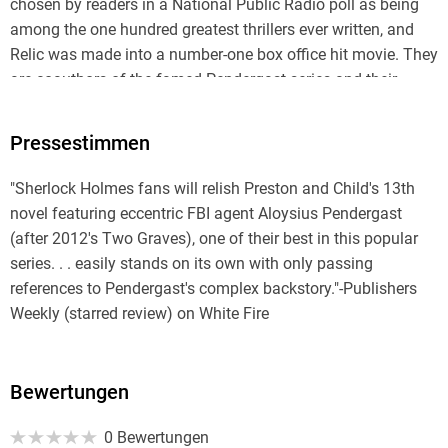
chosen by readers in a National Public Radio poll as being
among the one hundred greatest thrillers ever written, and
Relic was made into a number-one box office hit movie. They
are coauthors of the famed Pendergast series and their
recent novels include Fever Dream, Cold Vengeance, Two
Graves, and Gideon's Corpse. In addition to his novels,
Pressestimmen
Preston writes about archaeology for the New Yorker and
Smithsonian magazines. Lincoln Child is a former book
"Sherlock Holmes fans will relish Preston and Child's 13th
editor who has published five novels of his own, including
novel featuring eccentric FBI agent Aloysius Pendergast
the huge bestseller Deep Storm.
(after 2012's Two Graves), one of their best in this popular
series. . . easily stands on its own with only passing
Readers can sign up for The Pendergast File, a monthly
references to Pendergast's complex backstory."-Publishers
"strangely entertaining note" from the authors, at their
Weekly (starred review) on White Fire
website, www.PrestonChild.com. The authors welcome
visitors to their alarmingly active Facebook page, where they
post regularly.
Bewertungen
0 Bewertungen