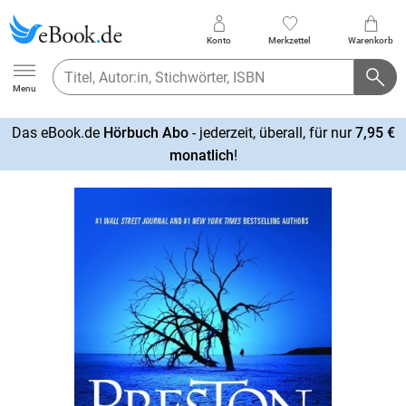
Konto
Merkzettel
Warenkorb
Ebook.de
Menu
Das eBook.de
Hörbuch Abo
- jederzeit, überall, für nur
7,95 €
mehr
monatlich
!
erfahren