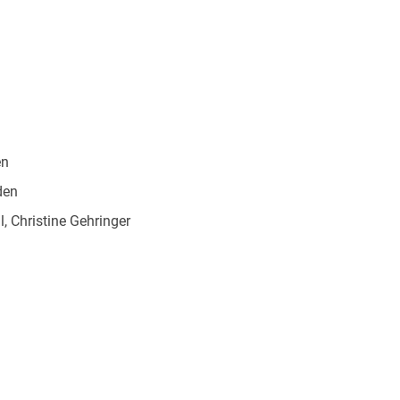
 dieser Zeit. Die Sinfonien, die Konzerte und die
en
 viele der nachfolgenden Komponisten Vorbilder
den
l, Christine Gehringer
028278