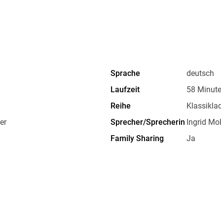
Und genauso schlicht und edel klingt die Musik
Sprache
deutsch
Laufzeit
58 Minut
Hören Sie musikalische Meisterwerke, die für
Reihe
Klassikla
er
Sprecher/Sprecherin
Ingrid Mol
Family Sharing
Ja
Dateiformat
MP3
GTIN
4056198