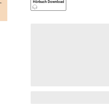
Hörbuch Download
Krimis & Thriller
 Erzählungen
Ratgeber
Romane & Erzählungen