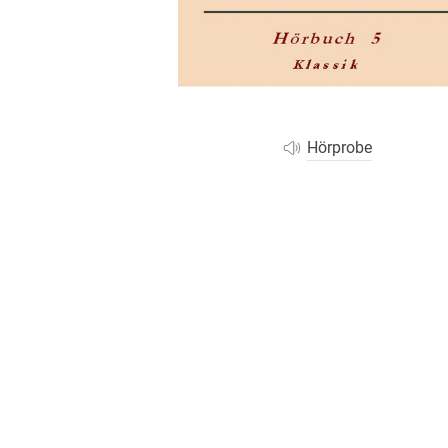
Wochenkalender
Romane &
Biografien
Fantasy
Kinder- und Jugendbücher
Krimis & Thriller
Hörprobe
Ratgeber
Romane & Erzählungen