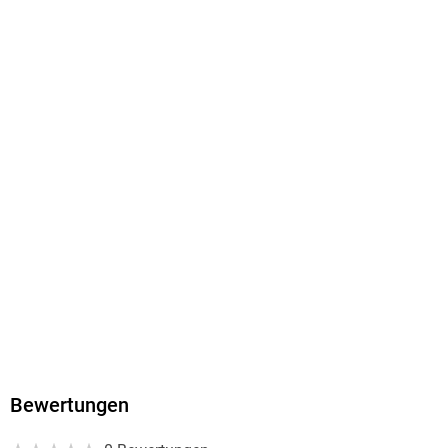
Dateiformat
EPUB
ISBN
9780996303200
Bewertungen