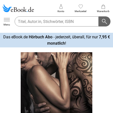
Konto
Merkzettel
Warenkorb
Ebook.de
Menu
Das eBook.de
Hörbuch Abo
- jederzeit, überall, für nur
7,95 €
mehr
monatlich
!
erfahren