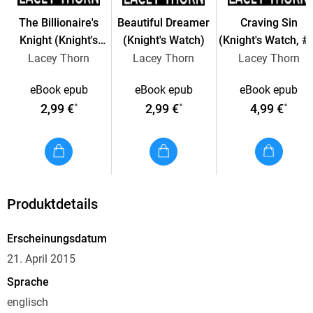
But someone doesn't want Paisley to heal. They want her to
The Billionaire's
Beautiful Dreamer
Craving Sin
remember… until they decide it's time for her to die.
Knight (Knight's
(Knight's Watch)
(Knight's Watch, #
Watch, #3)
Lacey Thorn
Lacey Thorn
Lacey Thorn
eBook epub
eBook epub
eBook epub
2,99 €
2,99 €
4,99 €
*
*
*
Produktdetails
Erscheinungsdatum
21. April 2015
Sprache
englisch