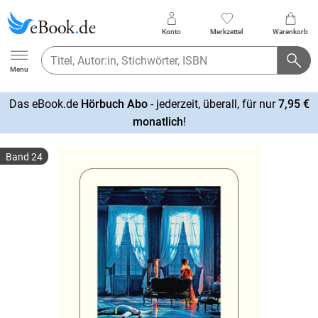
Konto
Merkzettel
Warenkorb
Ebook.de
Menu
Das eBook.de
Hörbuch Abo
- jederzeit, überall, für nur
7,95 €
mehr
monatlich
!
erfahren
Band 24