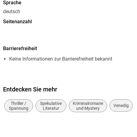
Sprache
deutsch
Seitenanzahl
320
Dateigröße
Barrierefreiheit
0,96 MB
Keine Informationen zur Barrierefreiheit bekannt
Reihe
Commissario Brunetti, 24
Autor/Autorin
Donna Leon
Entdecken Sie mehr
Übersetzung
Thriller /
Spekulative
Kriminalromane
Venedig
Werner Schmitz
Spannung
Literatur
und Mystery
Verlag/Hersteller
Diogenes
Originaltitel