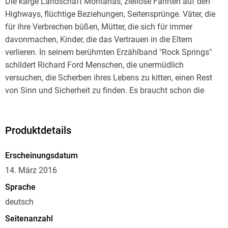
Die karge Landschaft Montanas, ziellose Fahrten auf den
Highways, flüchtige Beziehungen, Seitensprünge. Väter, die
für ihre Verbrechen büßen, Mütter, die sich für immer
davonmachen, Kinder, die das Vertrauen in die Eltern
verlieren. In seinem berühmten Erzählband "Rock Springs"
schildert Richard Ford Menschen, die unermüdlich
versuchen, die Scherben ihres Lebens zu kitten, einen Rest
von Sinn und Sicherheit zu finden. Es braucht schon die
Meisterschaft eines Richard Ford, um ganz ohne Schwermut
von Einsamkeit und Heimatlosigkeit im Mittleren Westen der
USA zu erzählen. Mit der Leichtigkeit und Präzision, die
Produktdetails
seinen Ton auszeichnet, entstehen Geschichten voller
Empathie - und sogar so etwas wie Trost.
Erscheinungsdatum
14. März 2016
Sprache
deutsch
Seitenanzahl