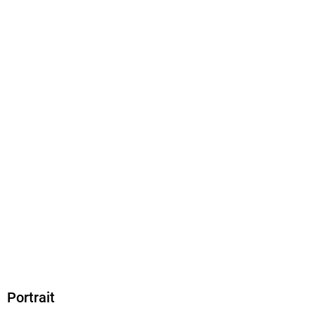
ISBN
9783446253339
Portrait