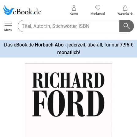
Konto
Merkzettel
Warenkorb
Ebook.de
Menu
Das eBook.de
Hörbuch Abo
- jederzeit, überall, für nur
7,95 €
mehr
monatlich
!
erfahren