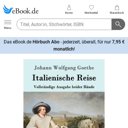
Konto
Merkzettel
Warenkorb
Ebook.de
Menu
Das eBook.de
Hörbuch Abo
- jederzeit, überall, für nur
7,95 €
mehr
monatlich
!
erfahren