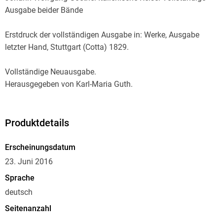
Ausgabe beider Bände
Erstdruck der vollständigen Ausgabe in: Werke, Ausgabe
letzter Hand, Stuttgart (Cotta) 1829.
Vollständige Neuausgabe.
Herausgegeben von Karl-Maria Guth.
Berlin 2016.
Textgrundlage ist die Ausgabe:
Produktdetails
Goethes Werke. Hamburger Ausgabe in 14 Bänden.
Textkritisch durchgesehen und mit Anmerkungen versehen
Erscheinungsdatum
von Erich Trunz, Hamburg: Christian Wegener, 1948 ff.
23. Juni 2016
Sprache
Die Paginierung obiger Ausgabe wird in dieser Neuausgabe
deutsch
als Marginalie zeilengenau mitgeführt.
Seitenanzahl
Umschlaggestaltung von Thomas Schultz-Overhage unter