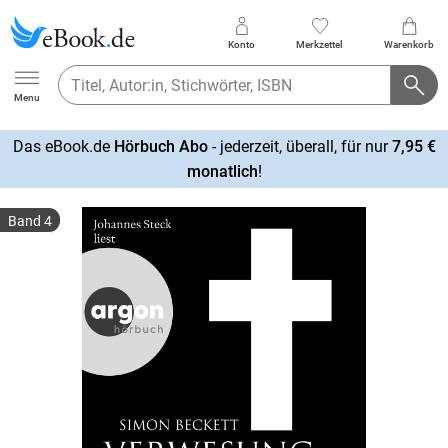
Konto
Merkzettel
Warenkorb
Ebook.de
Menu
Das eBook.de
Hörbuch Abo
- jederzeit, überall, für nur
7,95 €
mehr
monatlich
!
erfahren
Band 4