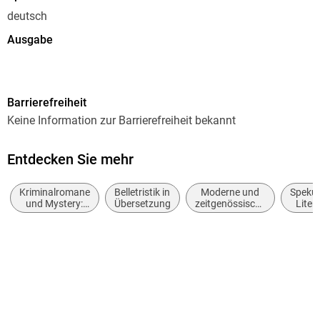
deutsch
Ausgabe
Ungekürzt
Dateigröße
Barrierefreiheit
460,04 MB
Keine Information zur Barrierefreiheit bekannt
Laufzeit
623 Minuten
Entdecken Sie mehr
Reihe
Kriminalromane
Belletristik in
Moderne und
Spekul
David Hunter, 4
und Mystery:
Übersetzung
zeitgenössische
Liter
Polizeiarbeit &
Belletristik:
Autor/Autorin
Forensik
allgemein und
Simon Beckett
literarisch
Sprecher/Sprecherin
Johannes Steck
Verlag/Hersteller