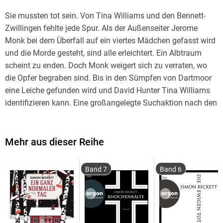
Sie mussten tot sein. Von Tina Williams und den Bennett-
Zwillingen fehlte jede Spur. Als der Außenseiter Jerome
Monk bei dem Überfall auf ein viertes Mädchen gefasst wird
und die Morde gesteht, sind alle erleichtert. Ein Albtraum
scheint zu enden. Doch Monk weigert sich zu verraten, wo
die Opfer begraben sind. Bis in den Sümpfen von Dartmoor
eine Leiche gefunden wird und David Hunter Tina Williams
identifizieren kann. Eine großangelegte Suchaktion nach den
anderen beiden Mädchen endet jedoch in einem Desaster.
Zehn Jahre später bricht Jerome Monk aus dem
Hochsicherheitsgefängnis aus und scheint sich an allen, die
Mehr aus dieser Reihe
damals an der Suche beteiligt waren, rächen zu wollen.
Band 7
Band 6