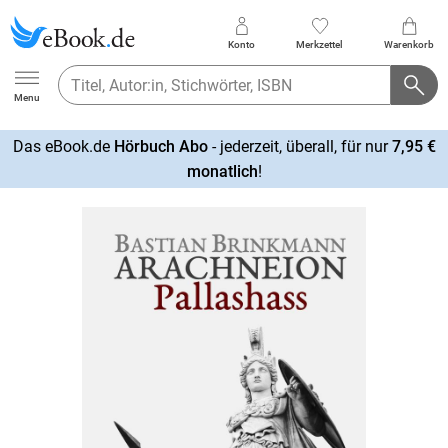
Konto
Merkzettel
Warenkorb
Ebook.de
Menu
Das eBook.de
Hörbuch Abo
- jederzeit, überall, für nur
7,95 €
mehr
monatlich
!
erfahren