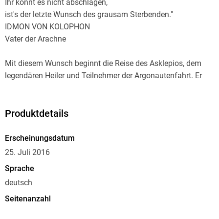
Ihr könnt es nicht abschlagen,
ist's der letzte Wunsch des grausam Sterbenden."
IDMON VON KOLOPHON
Vater der Arachne
Mit diesem Wunsch beginnt die Reise des Asklepios, dem
legendären Heiler und Teilnehmer der Argonautenfahrt. Er
soll sich der Tochter des Idmon annehmen und sie in eine
neue Heimat führen.
Doch ein schwerer Makel liegt auf Asklepios. Ein Frevel, der
Produktdetails
die Götter auf den Plan ruft und ihn bis an den Rand der Welt
verfolgt.
Erscheinungsdatum
Und darüber hinaus.
25. Juli 2016
Sprache
deutsch
Seitenanzahl
576