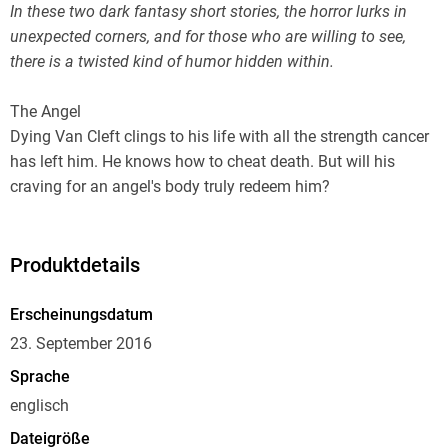
In these two dark fantasy short stories, the horror lurks in
unexpected corners, and for those who are willing to see,
there is a twisted kind of humor hidden within.
The Angel
Dying Van Cleft clings to his life with all the strength cancer
has left him. He knows how to cheat death. But will his
craving for an angel's body truly redeem him?
Wedding Nights
Child-vampire Constance hates hunting, but she's starving.
Produktdetails
However, her latest prey is more dangerous that she
anticipated, and long suppressed memories awaken.
Erscheinungsdatum
Struggling against a fate worse than death, she fights for her
23. September 2016
un-death.
Sprache
englisch
A few words from the Authoress
Dateigröße