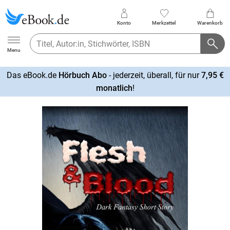
Konto
Merkzettel
Warenkorb
Ebook.de
Menu
Das eBook.de
Hörbuch Abo
- jederzeit, überall, für nur
7,95 €
mehr
monatlich
!
erfahren