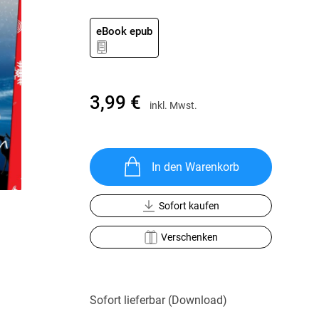
Krimis & Thriller
 Erzählungen
Ratgeber
eBook epub
Romane & Erzählungen
3,99 €
inkl. Mwst.
In den Warenkorb
Sofort kaufen
Verschenken
Sofort lieferbar (Download)