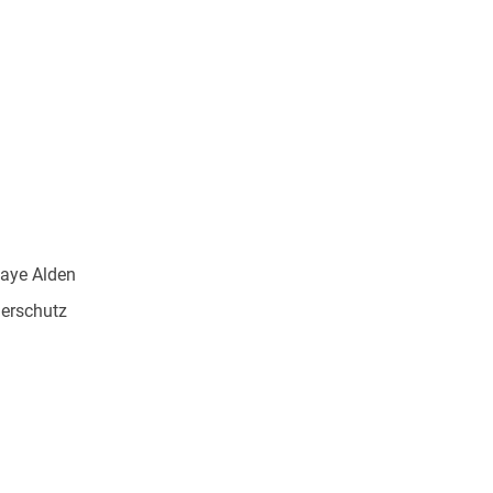
Kaye Alden
erschutz
372822