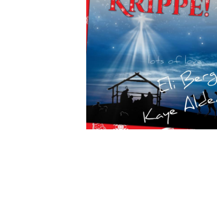
Wochenkalender
Romane &
Biografien
Fantasy
Kinder- und Jugendbücher
Krimis & Thriller
Ratgeber
Romane & Erzählungen