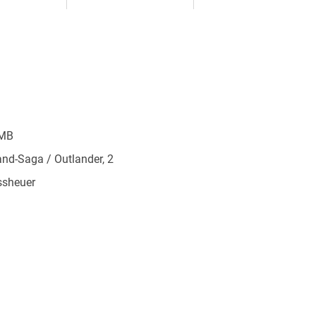
 MB
and-Saga / Outlander, 2
Assheuer
414291