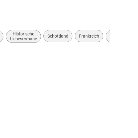
Historische
ca.
ca.
Schottland
Frankreich
Liebesromane
1740
196
bis
bis
ca.
ca.
1749
196