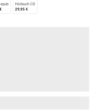
 epub
Hörbuch CD
€
29,95 €