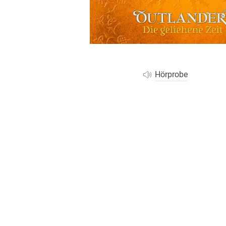
Wochenkalender
Romane &
Biografien
Fantasy
Kinder- und Jugendbücher
Krimis & Thriller
Hörprobe
Ratgeber
Romane & Erzählungen