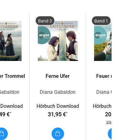
Band 3
Band 1
der Trommel
Ferne Ufer
Feuer und Stein
Gabaldon
Diana Gabaldon
Diana Gabaldon
 Download
Hörbuch Download
Hörbuch Download
49 €
31,95 €
20,99 €
*
*
*
23,95 €