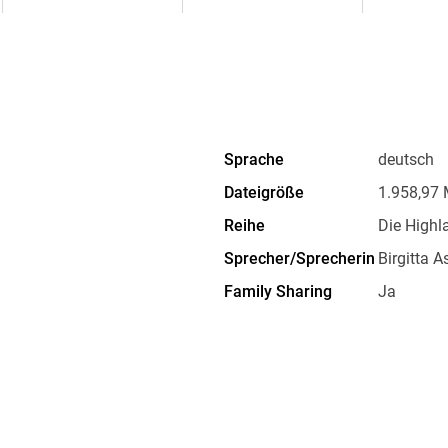
Sprache
deutsch
Dateigröße
1.958,97
Reihe
Die Highl
Sprecher/Sprecherin
Birgitta 
Family Sharing
Ja
Dateiformat
MP3
GTIN
9783732