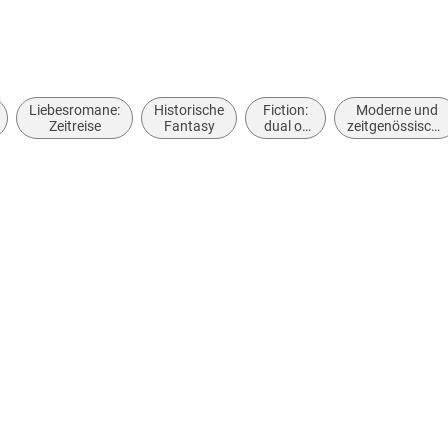
Liebesromane:
Historische
Fiction:
Moderne und
Zeitreise
Fantasy
dual or
zeitgenössische
multiple
Belletristik:
timelines
allgemein und
literarisch