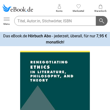
Konto
Merkzettel
Warenkorb
Ebook.de
Menu
Das eBook.de
Hörbuch Abo
- jederzeit, überall, für nur
7,95 €
mehr
monatlich
!
erfahren