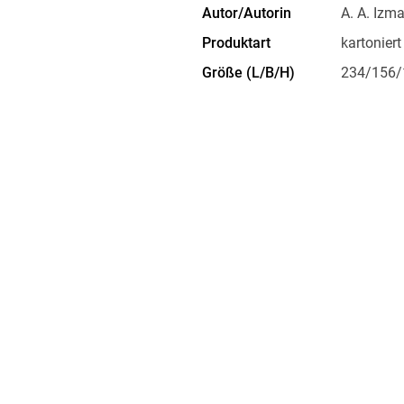
Autor/Autorin
A. A. Izma
also be purchased in bulk. Readers interested 
Produktart
kartoniert
to enquire about our tailored bulk rates.
Größe (L/B/H)
234/156