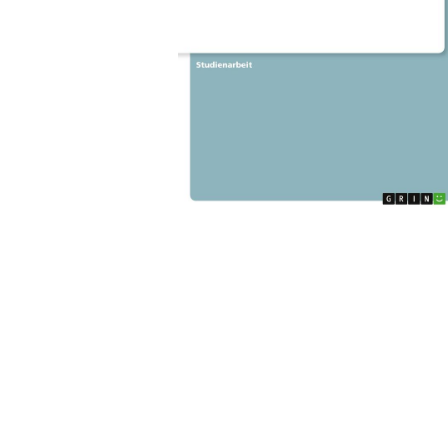
Wochenkalender
Romane &
Biografien
Fantasy
Kinder- und Jugendbücher
Krimis & Thriller
Ratgeber
Romane & Erzählungen