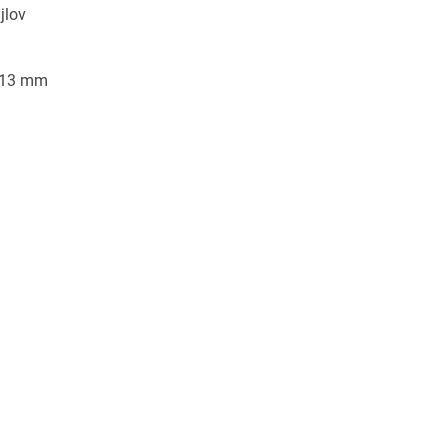
jlov
in bulk purchases are invited to contact us directly
/13 mm