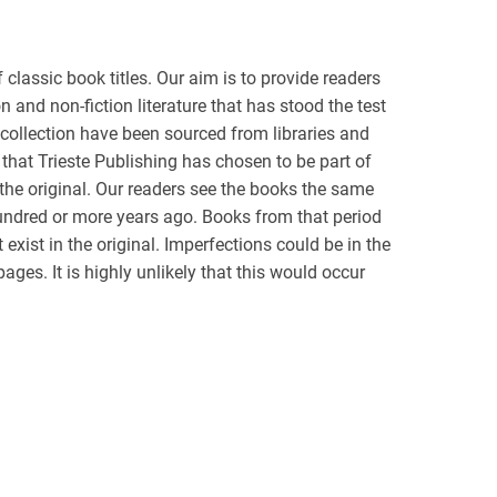
classic book titles. Our aim is to provide readers
n and non-fiction literature that has stood the test
collection have been sourced from libraries and
 that Trieste Publishing has chosen to be part of
the original. Our readers see the books the same
 hundred or more years ago. Books from that period
 exist in the original. Imperfections could be in the
ages. It is highly unlikely that this would occur
ontrol ensures that the readers of Trieste
r purchase. Our staff has thoroughly reviewed every
, or if necessary, rejecting titles that are not of the
reader of one of Trieste Publishing's titles receives
nal, and to the maximum degree possible, gives
rk.We pride ourselves on not only creating a
he finest quality, but also providing value to every
are purchased singly - on demand, however they may