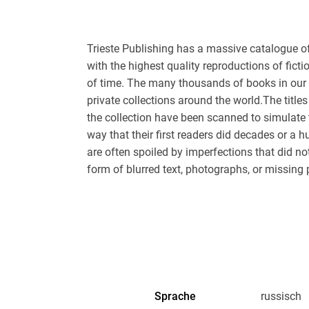
Trieste Publishing has a massive catalogue of 
with the highest quality reproductions of fictio
of time. The many thousands of books in our 
private collections around the world.The titles
the collection have been scanned to simulate 
way that their first readers did decades or a
are often spoiled by imperfections that did not
form of blurred text, photographs, or missing p
with one of our books. Our extensive quality c
Publishing's books will be delighted with thei
page of all the books in the collection, repairing
highest quality. This process ensures that the 
a volume that faithfully reproduces the origi
them the experience of owning the original wo
pathway to an extensive reservoir of books of t
Sprache
russisch
one of our readers. Generally, Trieste books 