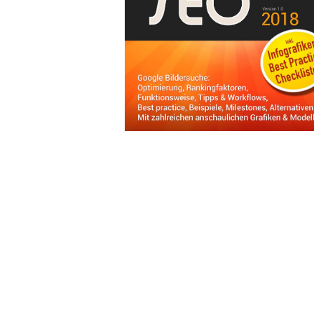
Wochenkalender
Romane &
Biografien
Fantasy
Kinder- und Jugendbücher
Krimis & Thriller
Ratgeber
Romane & Erzählungen