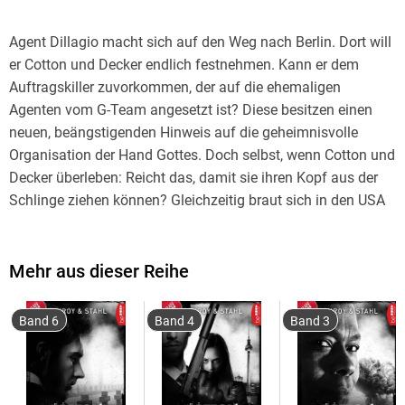
Agent Dillagio macht sich auf den Weg nach Berlin. Dort will
er Cotton und Decker endlich festnehmen. Kann er dem
Auftragskiller zuvorkommen, der auf die ehemaligen
Agenten vom G-Team angesetzt ist? Diese besitzen einen
neuen, beängstigenden Hinweis auf die geheimnisvolle
Organisation der Hand Gottes. Doch selbst, wenn Cotton und
Decker überleben: Reicht das, damit sie ihren Kopf aus der
Schlinge ziehen können? Gleichzeitig braut sich in den USA
ein verheerender Sturm zusammen . . .
Mehr aus dieser Reihe
ÜBER DIE SERIE
Band 6
Band 4
Band 3
COTTON RELOADED - NEMESIS: Der Beginn einer neuen Ära!