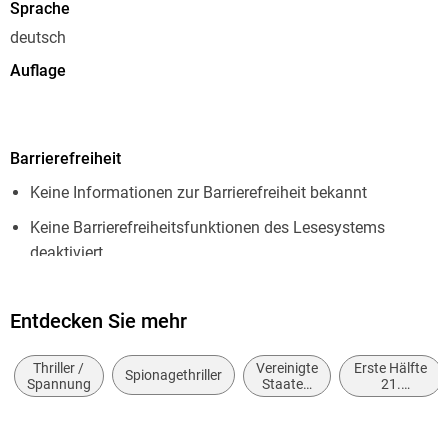
Sprache
deutsch
Auflage
1. Aufl. 2018
Seitenanzahl
Barrierefreiheit
131
Keine Informationen zur Barrierefreiheit bekannt
Dateigröße
1,60 MB
Keine Barrierefreiheitsfunktionen des Lesesystems
deaktiviert
Altersempfehlung
ab 16 Jahre
Navigierbares Inhaltsverzeichnis
Reihe
Entdecken Sie mehr
Logische Lesereihenfolge eingehalten
Cotton Reloaded: Nemesis, 5
Inhalt auch ohne Farbwahrnehmung verständlich
Thriller /
Vereinigte
Erste Hälfte
Spionagethriller
Autor/Autorin
dargestellt
Spannung
Staaten
21.
von
Jahrhundert
Gabriel Conroy, Timothy Stahl
Alle Texte können angepasst werden
Amerika,
(ca. 2000
USA
bis ca.
Verlag/Hersteller
2050)