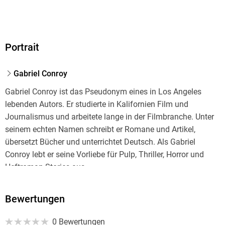
Portrait
Gabriel Conroy
Gabriel Conroy ist das Pseudonym eines in Los Angeles
lebenden Autors. Er studierte in Kalifornien Film und
Journalismus und arbeitete lange in der Filmbranche. Unter
seinem echten Namen schreibt er Romane und Artikel,
übersetzt Bücher und unterrichtet Deutsch. Als Gabriel
Conroy lebt er seine Vorliebe für Pulp, Thriller, Horror und
Heftroman-Stories aus.
Bewertungen
Timothy Stahl, in den USA geboren, wuchs in Deutschland
auf, wo er beruflich als Redakteur für Tageszeitungen und
0 Bewertungen