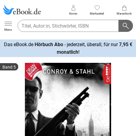
Konto
Merkzettel
Warenkorb
Ebook.de
Menu
Das eBook.de
Hörbuch Abo
- jederzeit, überall, für nur
7,95 €
mehr
monatlich
!
erfahren
Band 5