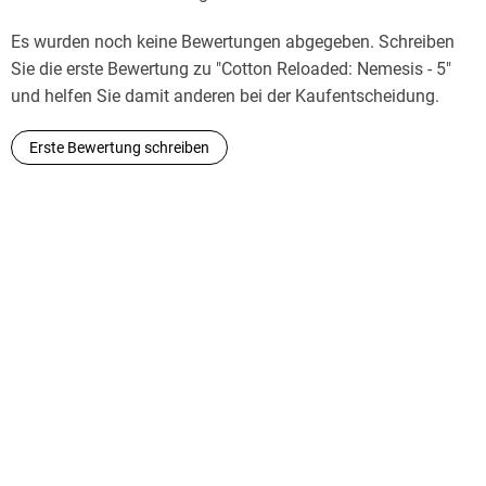
als Chefredakteur eines Wochenmagazins tätig war. 1999
kehrte er in die USA zurück und arbeitet seitdem als Autor
Es wurden noch keine Bewertungen abgegeben. Schreiben
und Übersetzer. Timothy Stahl lebt mit seiner Frau und
Sie die erste Bewertung zu "Cotton Reloaded: Nemesis - 5"
seinen beiden Söhnen in Las Vegas, Nevada.
und helfen Sie damit anderen bei der Kaufentscheidung.
Erste Bewertung schreiben